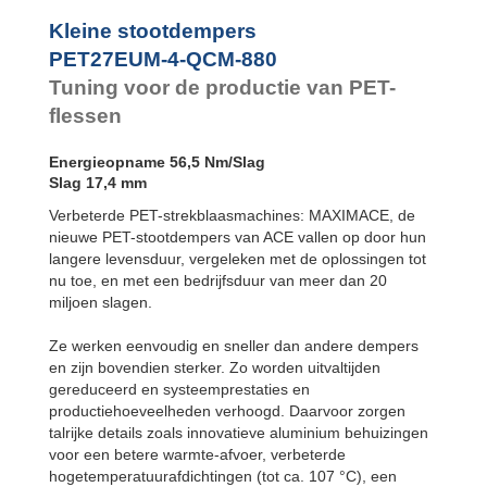
SC²25 tot
SC²190
Kleine stootdempers
SC²300 tot
PET27EUM-4-QCM-880
SC²650
Tuning voor de productie van PET-
MA30 tot MA900
PET20 tot
flessen
PET27
Energieopname 56,5 Nm/Slag
Slag 17,4 mm
Verbeterde PET-strekblaasmachines: MAXIMACE, de
nieuwe PET-stootdempers van ACE vallen op door hun
langere levensduur, vergeleken met de oplossingen tot
nu toe, en met een bedrijfsduur van meer dan 20
miljoen slagen.
Ze werken eenvoudig en sneller dan andere dempers
en zijn bovendien sterker. Zo worden uitvaltijden
gereduceerd en systeemprestaties en
productiehoeveelheden verhoogd. Daarvoor zorgen
talrijke details zoals innovatieve aluminium behuizingen
voor een betere warmte-afvoer, verbeterde
hogetemperatuurafdichtingen (tot ca. 107 °C), een