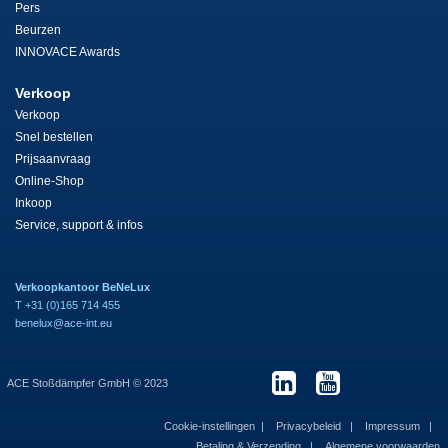
Pers
Beurzen
INNOVACE Awards
Verkoop
Verkoop
Snel bestellen
Prijsaanvraag
Online-Shop
Inkoop
Service, support & infos
Verkoopkantoor BeNeLux
T +31 (0)165 714 455
benelux@ace-int.eu
ACE Stoßdämpfer GmbH © 2023
Cookie-instellingen
Privacybeleid
Impressum
Betaling & Verzending
Algemene voorwaarden