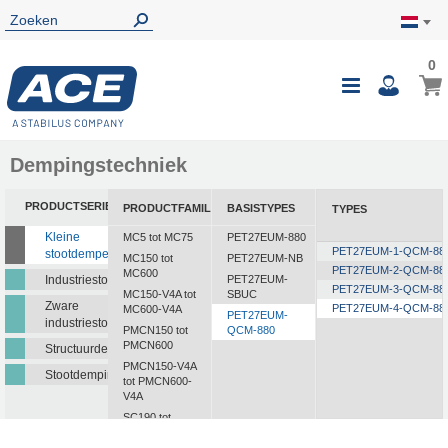
0
0
Wink
Toggle
i
Nav
Dempingstechniek
PRODUCTSERIE
PRODUCTFAMILIE
BASISTYPES
TYPES
Kleine
MC5 tot MC75
PET27EUM-880
PET27EUM-1-QCM-88
stootdempers
MC150 tot
PET27EUM-NB
PET27EUM-2-QCM-88
MC600
Industriestootdempers
PET27EUM-
PET27EUM-3-QCM-88
MC150-V4A tot
SBUC
Zware
PET27EUM-4-QCM-88
MC600-V4A
PET27EUM-
industriestootdempers
PMCN150 tot
QCM-880
PMCN600
Structuurdempers
PMCN150-V4A
Stootdempingsmatten
tot PMCN600-
V4A
SC190 tot
SC925