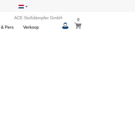
ACE Stoßdämpfer GmbH
0
0
Winkelwagen
items
 & Pers
Verkoop