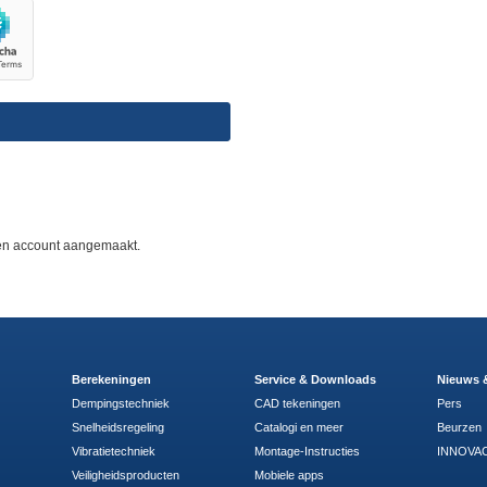
n
 een account aangemaakt.
Berekeningen
Service & Downloads
Nieuws 
Dempingstechniek
CAD tekeningen
Pers
Snelheidsregeling
Catalogi en meer
Beurzen
Vibratietechniek
Montage-Instructies
INNOVAC
Veiligheidsproducten
Mobiele apps