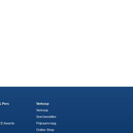
& Pers
Verkoop
Verkoop
Snel bestellen
E Awards
Prijsaanvraag
Online-Shop