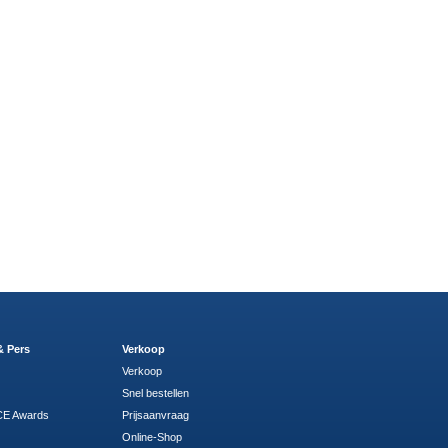
& Pers
Verkoop
Verkoop
Snel bestellen
E Awards
Prijsaanvraag
Online-Shop