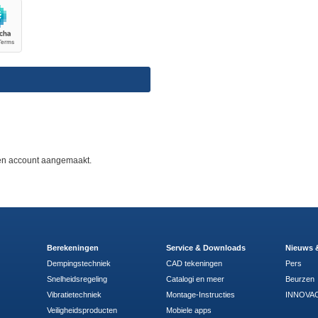
n
 een account aangemaakt.
Berekeningen
Service & Downloads
Nieuws 
Dempingstechniek
CAD tekeningen
Pers
Snelheidsregeling
Catalogi en meer
Beurzen
Vibratietechniek
Montage-Instructies
INNOVAC
Veiligheidsproducten
Mobiele apps