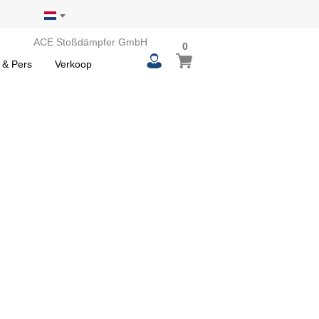
ACE Stoßdämpfer GmbH
0
0
Winkelwagen
items
 & Pers
Verkoop