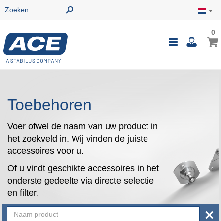
0
0
Wink
Toggle
i
Nav
Toebehoren
Voer ofwel de naam van uw product in
het zoekveld in. Wij vinden de juiste
accessoires voor u.
Of u vindt geschikte accessoires in het
onderste gedeelte via directe selectie
en filter.
×