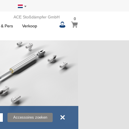
ACE Stoßdämpfer GmbH
0
0
Winkelwagen
items
 & Pers
Verkoop
×
Accessoires zoeken