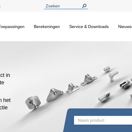
5
Toepassingen
Berekeningen
Service & Downloads
Nieuws
ct in
te
n het
ctie