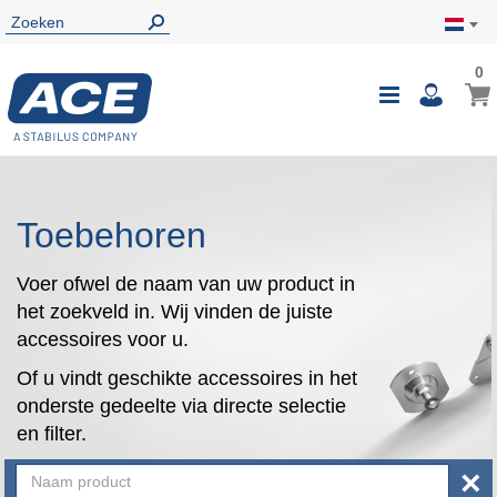
0
0
Wink
Toggle
i
Nav
Toebehoren
Voer ofwel de naam van uw product in
het zoekveld in. Wij vinden de juiste
accessoires voor u.
Of u vindt geschikte accessoires in het
onderste gedeelte via directe selectie
en filter.
×