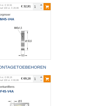
9
st.
€ 32,91
€ 32,91
anaf
100
st.
€ 28,96
orgmoer
M45-V4A
ONTAGETOEBEHOREN
9
st.
€ 69,16
€ 69,16
anaf
100
st.
€ 60,86
ierkantflens
F45-V4A