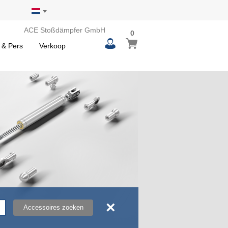
ACE Stoßdämpfer GmbH
0
0
Winkelwagen
items
 & Pers
Verkoop
×
Accessoires zoeken