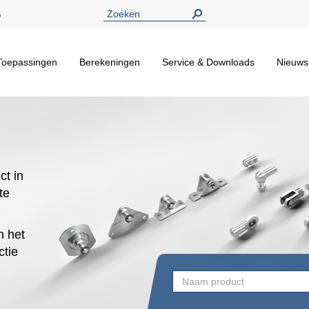
5
Toepassingen
Berekeningen
Service & Downloads
Nieuws
ct in
te
n het
ctie