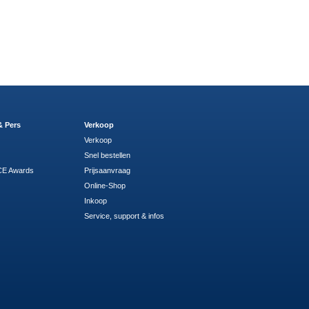
& Pers
Verkoop
Verkoop
Snel bestellen
E Awards
Prijsaanvraag
Online-Shop
Inkoop
Service, support & infos