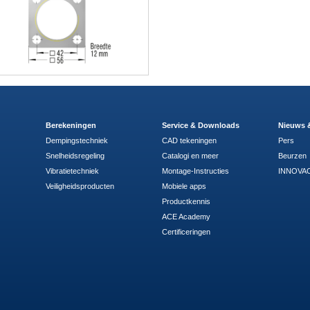
Berekeningen
Service & Downloads
Nieuws 
Dempingstechniek
CAD tekeningen
Pers
Snelheidsregeling
Catalogi en meer
Beurzen
Vibratietechniek
Montage-Instructies
INNOVAC
Veiligheidsproducten
Mobiele apps
Productkennis
ACE Academy
Certificeringen