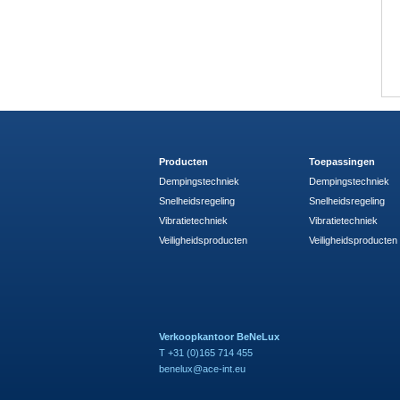
Producten
Toepassingen
Dempingstechniek
Dempingstechniek
Snelheidsregeling
Snelheidsregeling
Vibratietechniek
Vibratietechniek
Veiligheidsproducten
Veiligheidsproducten
Verkoopkantoor BeNeLux
T +31 (0)165 714 455
benelux@ace-int.eu