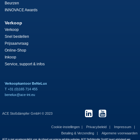
Beurzen
INNOVACE Awards
Verkoop
Verkoop
Snel bestellen
Prijsaanvraag
Online-Shop
Inkoop
Service, support & infos
Verkoopkantoor BeNeLux
T +31 (0)165 714 455
benelux@ace-int.eu
ACE Stoßdämpfer GmbH © 2023
Cookie-instellingen
Privacybeleid
Impressum
Betaling & Verzending
Algemene voorwaarden
ACE is niet verantwoordelijk voor de inhoud van externe gelinkte websites. ACE Stoßdämpfer GmbH levert uitsluitend aan