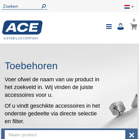
0
0
Wink
Toggle
i
Nav
Toebehoren
Voer ofwel de naam van uw product in
het zoekveld in. Wij vinden de juiste
accessoires voor u.
Of u vindt geschikte accessoires in het
onderste gedeelte via directe selectie
en filter.
×