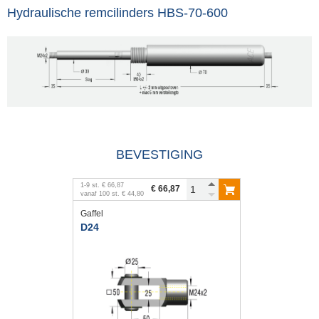
Hydraulische remcilinders HBS-70-600
BEVESTIGING
1
-
9
st.
€ 66,87
€ 66,87
vanaf
100
st.
€ 44,80
Gaffel
D24