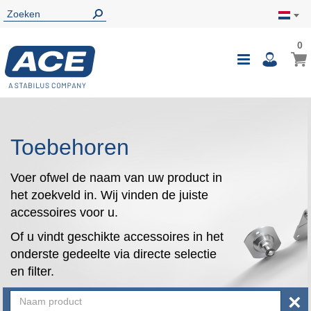
0
0
Wink
Toggle
i
Nav
Toebehoren
Voer ofwel de naam van uw product in
het zoekveld in. Wij vinden de juiste
accessoires voor u.
Of u vindt geschikte accessoires in het
onderste gedeelte via directe selectie
en filter.
×