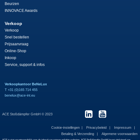
Beurzen
INNOVACE Awards
Verkoop
Verkoop
Snel bestellen
Prijsaanvraag
Online-Shop
Inkoop
Service, support & infos
Verkoopkantoor BeNeLux
T +31 (0)165 714 455
benelux@ace-int.eu
ACE Stoßdämpfer GmbH © 2023
Cookie-instellingen
Privacybeleid
Impressum
Betaling & Verzending
Algemene voorwaarden
ACE is niet verantwoordelijk voor de inhoud van externe gelinkte websites. ACE Stoßdämpfer GmbH levert uitsluitend aan