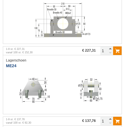
1
-
9
st.
€ 227,31
€ 227,31
vanaf
100
st.
€ 152,30
Lagerschoen
ME24
1
-
9
st.
€ 137,76
€ 137,76
vanaf
100
st.
€ 92,30