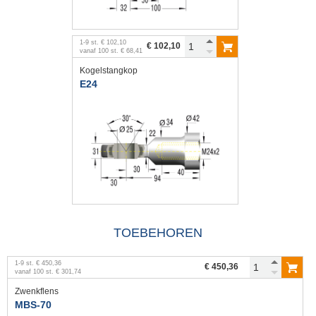
1
-
9
st.
€ 102,10
€ 102,10
vanaf
100
st.
€ 68,41
Kogelstangkop
E24
TOEBEHOREN
1
-
9
st.
€ 450,36
€ 450,36
vanaf
100
st.
€ 301,74
Zwenkflens
MBS-70