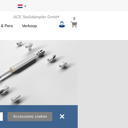
ACE Stoßdämpfer GmbH
0
0
Winkelwagen
items
 & Pers
Verkoop
×
Accessoires zoeken