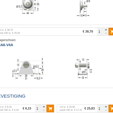
9
st.
€ 38,70
€ 38,70
anaf
100
st.
€ 25,93
agerschoen
A8-V4A
EVESTIGING
9
st.
€ 6,33
1
-
9
st.
€ 25,83
€ 6,33
€ 25,83
anaf
100
st.
€ 4,24
vanaf
100
st.
€ 17,31