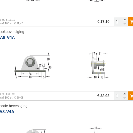
9
st.
€ 17,10
€ 17,10
anaf
100
st.
€ 11,46
oekbevestiging
A8-V4A
9
st.
€ 38,93
€ 38,93
anaf
100
st.
€ 26,08
onde bevestiging
A8-V4A