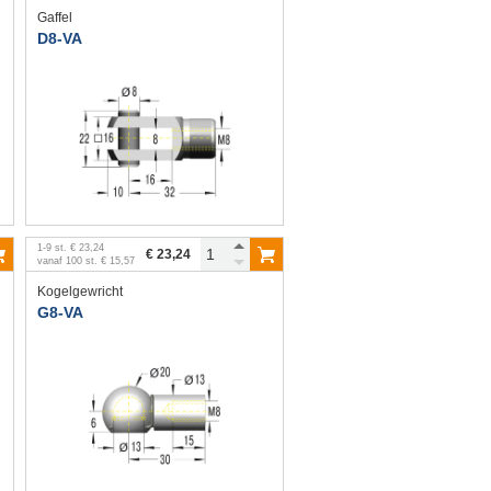
Gaffel
D8-VA
1
-
9
st.
€ 23,24
€ 23,24
vanaf
100
st.
€ 15,57
Kogelgewricht
G8-VA