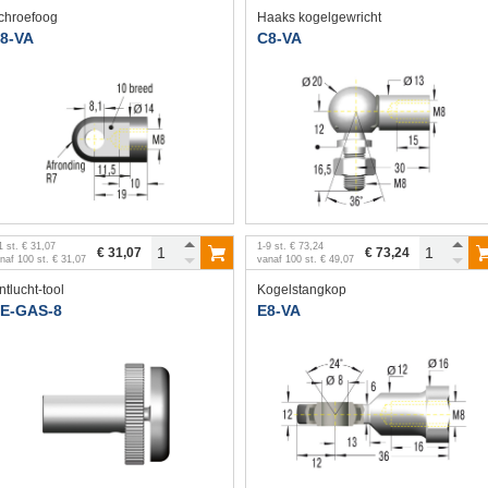
chroefoog
Haaks kogelgewricht
8-VA
C8-VA
1
st.
€ 31,07
1
-
9
st.
€ 73,24
€ 31,07
€ 73,24
anaf
100
st.
€ 31,07
vanaf
100
st.
€ 49,07
ntlucht-tool
Kogelstangkop
E-GAS-8
E8-VA