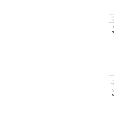
1
-
v
H
N
1
-
v
R
P