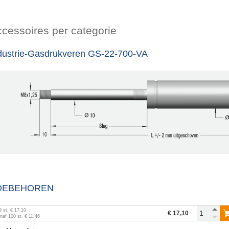
cessoires per categorie
dustrie-Gasdrukveren GS-22-700-VA
OEBEHOREN
9
st.
€ 17,10
€ 17,10
anaf
100
st.
€ 11,46