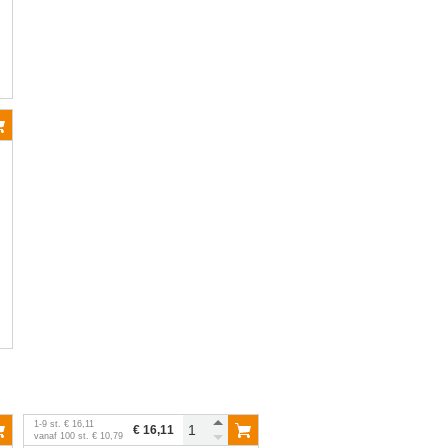
1
-
9
st.
€ 16,11
€ 16,11
vanaf
100
st.
€ 10,79