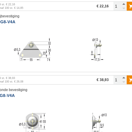
9
st.
€ 22,16
€ 22,16
anaf
100
st.
€ 14,85
ijbevestiging
G8-V4A
9
st.
€ 38,93
€ 38,93
anaf
100
st.
€ 26,08
onde bevestiging
G8-V4A