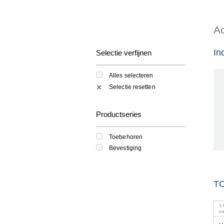
Ac
In
Selectie verfijnen
Alles selecteren
Selectie resetten
✕
Productseries
Toebehoren
Bevestiging
T
1
-
v