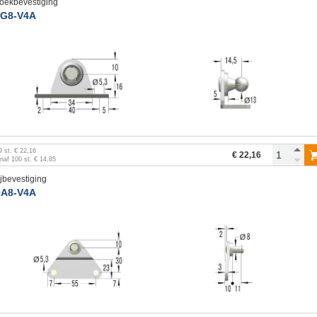
oekbevestiging
G8-V4A
9
st.
€ 22,16
€ 22,16
anaf
100
st.
€ 14,85
ijbevestiging
A8-V4A