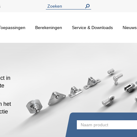
5
Toepassingen
Berekeningen
Service & Downloads
Nieuws
ct in
te
n het
ctie