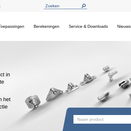
5
Toepassingen
Berekeningen
Service & Downloads
Nieuws
ct in
te
n het
ctie