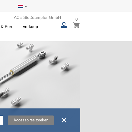
ACE Stoßdämpfer GmbH
0
0
Winkelwagen
items
 & Pers
Verkoop
×
Accessoires zoeken