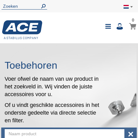
0
0
Wink
Toggle
i
Nav
Toebehoren
Voer ofwel de naam van uw product in
het zoekveld in. Wij vinden de juiste
accessoires voor u.
Of u vindt geschikte accessoires in het
onderste gedeelte via directe selectie
en filter.
×