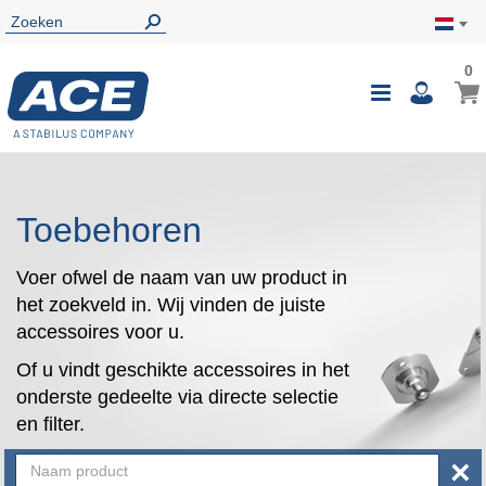
0
0
Wink
Toggle
i
Nav
Toebehoren
Voer ofwel de naam van uw product in
het zoekveld in. Wij vinden de juiste
accessoires voor u.
Of u vindt geschikte accessoires in het
onderste gedeelte via directe selectie
en filter.
×