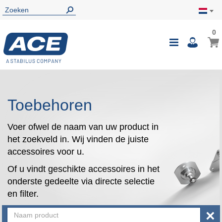
0
0
Wink
Toggle
i
Nav
Toebehoren
Voer ofwel de naam van uw product in
het zoekveld in. Wij vinden de juiste
accessoires voor u.
Of u vindt geschikte accessoires in het
onderste gedeelte via directe selectie
en filter.
×