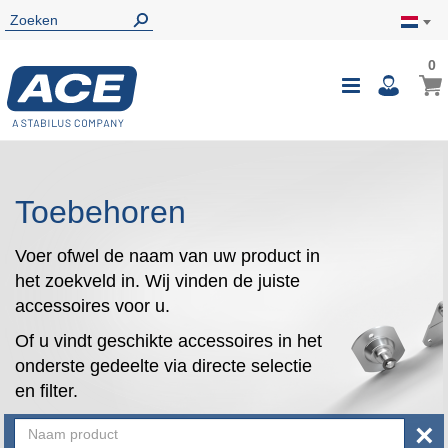
0
0
Wink
Toggle
i
Nav
Toebehoren
Voer ofwel de naam van uw product in
het zoekveld in. Wij vinden de juiste
accessoires voor u.
Of u vindt geschikte accessoires in het
onderste gedeelte via directe selectie
en filter.
×