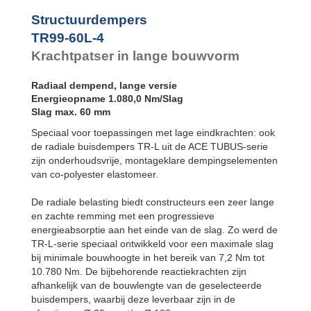
TR76-45L-3
Structuurdempers
TR76-45L-4
TR76-45L-5
TR99-60L-4
TR83-48L-1
Krachtpatser in lange bouwvorm
TR83-48L-2
TR83-48L-3
Radiaal dempend, lange versie
TR83-48L-4
Energieopname 1.080,0 Nm/Slag
TR83-48L-5
Slag max. 60 mm
TR99-60L-1
TR99-60L-2
Speciaal voor toepassingen met lage eindkrachten: ook
TR99-60L-3
de radiale buisdempers TR-L uit de ACE TUBUS-serie
TR99-60L-4
zijn onderhoudsvrije, montageklare dempingselementen
TR99-60L-5
van co-polyester elastomeer.
TR99-60L-6
TR99-60L-7
De radiale belasting biedt constructeurs een zeer lange
TR143-86L-1
en zachte remming met een progressieve
TR143-86L-2
energieabsorptie aan het einde van de slag. Zo werd de
TR143-86L-3
TR-L-serie speciaal ontwikkeld voor een maximale slag
TR143-86L-4
TR143-86L-5
bij minimale bouwhoogte in het bereik van 7,2 Nm tot
TR143-86L-6
10.780 Nm. De bijbehorende reactiekrachten zijn
TR143-86L-7
afhankelijk van de bouwlengte van de geselecteerde
TR188-108L-1
buisdempers, waarbij deze leverbaar zijn in de
TR188-108L-2