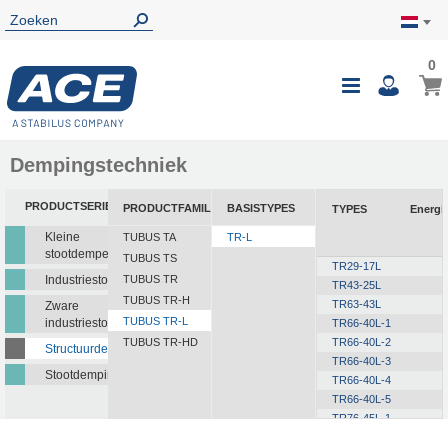
0
0
Wink
Toggle
i
Nav
Dempingstechniek
PRODUCTSERIE
PRODUCTFAMILIE
BASISTYPES
TYPES
Energi
Kleine
TUBUS TA
TR-L
stootdempers
TUBUS TS
TR29-17L
Industriestootdempers
TUBUS TR
TR43-25L
TUBUS TR-H
TR63-43L
Zware
TUBUS TR-L
industriestootdempers
TR66-40L-1
TUBUS TR-HD
TR66-40L-2
Structuurdempers
TR66-40L-3
Stootdempingsmatten
TR66-40L-4
TR66-40L-5
TR76-45L-1
TR76-45L-2