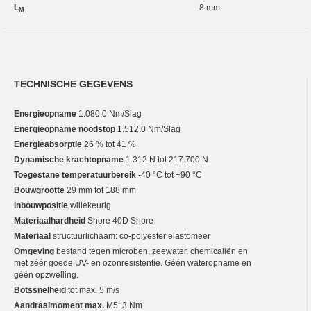
L
8 mm
M
TECHNISCHE GEGEVENS
Energieopname
1.080,0 Nm/Slag
Energieopname noodstop
1.512,0 Nm/Slag
Energieabsorptie
26 % tot 41 %
Dynamische krachtopname
1.312 N tot 217.700 N
Toegestane temperatuurbereik
-40 °C tot +90 °C
Bouwgrootte
29 mm tot 188 mm
Inbouwpositie
willekeurig
Materiaalhardheid
Shore 40D Shore
Materiaal
structuurlichaam: co-polyester elastomeer
Omgeving
bestand tegen microben, zeewater, chemicaliën en
met zéér goede UV- en ozonresistentie. Géén wateropname en
géén opzwelling.
Botssnelheid
tot max. 5 m/s
Aandraaimoment max.
M5: 3 Nm