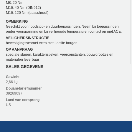
M8: 20 Nm
M16: 40 Nm (DIN912)
M16: 120 Nm (passchroef)
OPMERKING
Geschikt voor noodstop- en duurtoepassingen. Neem bij toepassingen
onder voorspanning en bij verhoogde temperaturen contact op met ACE.
VEILIGHEIDSINSTRUCTIE
bevestigingsschroef extra met Loctite borgen
OP AANVRAAG
speciale slagen, karakteristieken, veerconstanten, bouwgroottes en
materialen leverbaar
SALES GEGEVENS
Gewicht
2,66 kg
Douanetariefnummer
39269097
Land van oorsprong
US