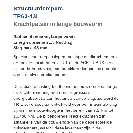
TR76-45L-3
Structuurdempers
TR76-45L-4
TR76-45L-5
TR63-43L
TR83-48L-1
Krachtpatser in lange bouwvorm
TR83-48L-2
TR83-48L-3
Radiaal dempend, lange versie
TR83-48L-4
Energieopname 21,9 Nm/Slag
TR83-48L-5
Slag max. 43 mm
TR99-60L-1
TR99-60L-2
Speciaal voor toepassingen met lage eindkrachten: ook
TR99-60L-3
de radiale buisdempers TR-L uit de ACE TUBUS-serie
TR99-60L-4
zijn onderhoudsvrije, montageklare dempingselementen
TR99-60L-5
van co-polyester elastomeer.
TR99-60L-6
TR99-60L-7
De radiale belasting biedt constructeurs een zeer lange
TR143-86L-1
en zachte remming met een progressieve
TR143-86L-2
energieabsorptie aan het einde van de slag. Zo werd de
TR143-86L-3
TR-L-serie speciaal ontwikkeld voor een maximale slag
TR143-86L-4
TR143-86L-5
bij minimale bouwhoogte in het bereik van 7,2 Nm tot
TR143-86L-6
10.780 Nm. De bijbehorende reactiekrachten zijn
TR143-86L-7
afhankelijk van de bouwlengte van de geselecteerde
TR188-108L-1
buisdempers, waarbij deze leverbaar zijn in de
TR188-108L-2