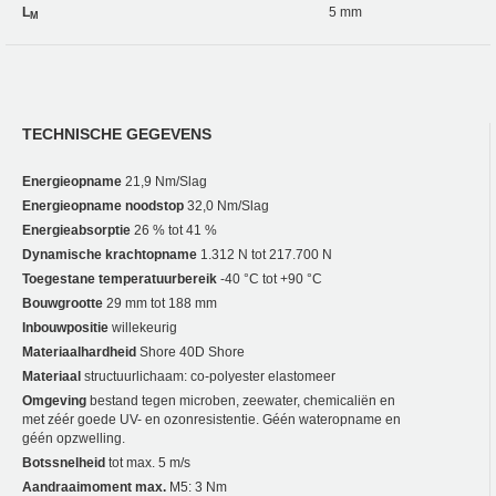
L
5 mm
M
TECHNISCHE GEGEVENS
Energieopname
21,9 Nm/Slag
Energieopname noodstop
32,0 Nm/Slag
Energieabsorptie
26 % tot 41 %
Dynamische krachtopname
1.312 N tot 217.700 N
Toegestane temperatuurbereik
-40 °C tot +90 °C
Bouwgrootte
29 mm tot 188 mm
Inbouwpositie
willekeurig
Materiaalhardheid
Shore 40D Shore
Materiaal
structuurlichaam: co-polyester elastomeer
Omgeving
bestand tegen microben, zeewater, chemicaliën en
met zéér goede UV- en ozonresistentie. Géén wateropname en
géén opzwelling.
Botssnelheid
tot max. 5 m/s
Aandraaimoment max.
M5: 3 Nm