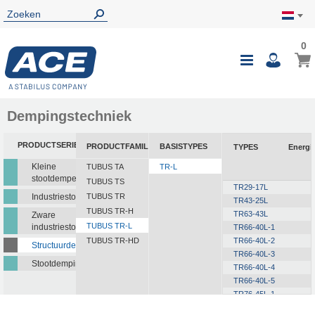
0
0
Wink
Toggle
i
Nav
Dempingstechniek
PRODUCTSERIE
PRODUCTFAMILIE
BASISTYPES
TYPES
Energi
Kleine
TUBUS TA
TR-L
stootdempers
TUBUS TS
TR29-17L
Industriestootdempers
TUBUS TR
TR43-25L
TUBUS TR-H
TR63-43L
Zware
TUBUS TR-L
industriestootdempers
TR66-40L-1
TUBUS TR-HD
TR66-40L-2
Structuurdempers
TR66-40L-3
Stootdempingsmatten
TR66-40L-4
TR66-40L-5
TR76-45L-1
TR76-45L-2