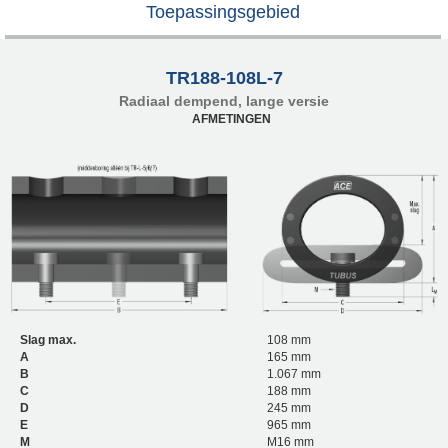
Toepassingsgebied
TR188-108L-7
Radiaal dempend, lange versie
AFMETINGEN
Slag max.
108 mm
A
165 mm
B
1.067 mm
C
188 mm
D
245 mm
E
965 mm
M
M16 mm