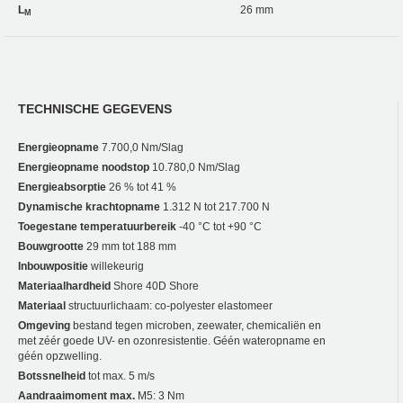
L
26 mm
M
TECHNISCHE GEGEVENS
Energieopname
7.700,0 Nm/Slag
Energieopname noodstop
10.780,0 Nm/Slag
Energieabsorptie
26 % tot 41 %
Dynamische krachtopname
1.312 N tot 217.700 N
Toegestane temperatuurbereik
-40 °C tot +90 °C
Bouwgrootte
29 mm tot 188 mm
Inbouwpositie
willekeurig
Materiaalhardheid
Shore 40D Shore
Materiaal
structuurlichaam: co-polyester elastomeer
Omgeving
bestand tegen microben, zeewater, chemicaliën en
met zéér goede UV- en ozonresistentie. Géén wateropname en
géén opzwelling.
Botssnelheid
tot max. 5 m/s
Aandraaimoment max.
M5: 3 Nm