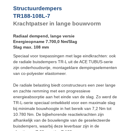
TR76-45L-3
Structuurdempers
TR76-45L-4
TR76-45L-5
TR188-108L-7
TR83-48L-1
Krachtpatser in lange bouwvorm
TR83-48L-2
TR83-48L-3
Radiaal dempend, lange versie
TR83-48L-4
Energieopname 7.700,0 Nm/Slag
TR83-48L-5
Slag max. 108 mm
TR99-60L-1
TR99-60L-2
Speciaal voor toepassingen met lage eindkrachten: ook
TR99-60L-3
de radiale buisdempers TR-L uit de ACE TUBUS-serie
TR99-60L-4
zijn onderhoudsvrije, montageklare dempingselementen
TR99-60L-5
van co-polyester elastomeer.
TR99-60L-6
TR99-60L-7
De radiale belasting biedt constructeurs een zeer lange
TR143-86L-1
en zachte remming met een progressieve
TR143-86L-2
energieabsorptie aan het einde van de slag. Zo werd de
TR143-86L-3
TR-L-serie speciaal ontwikkeld voor een maximale slag
TR143-86L-4
TR143-86L-5
bij minimale bouwhoogte in het bereik van 7,2 Nm tot
TR143-86L-6
10.780 Nm. De bijbehorende reactiekrachten zijn
TR143-86L-7
afhankelijk van de bouwlengte van de geselecteerde
TR188-108L-1
buisdempers, waarbij deze leverbaar zijn in de
TR188-108L-2