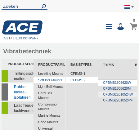
0
0
Wink
Toggle
i
Nav
Vibratietechniek
PRODUCTSERIE
PRODUCTFAMILIE
BASISTYPES
TYPES
Be
Trillingsisolerende
Levelling Mounts
CFBMS-1
matten
Soft Bell Mounts
CFBMS-2
CFBMS1808620W
Rubber-
Light Bell Mounts
CFBMS1808620M
metaal-
Hard Bell
CFBMS22010524W
isolatoren
Mounts
CFBMS22010524M
Compression
Laagfrequente
Mounts
luchtveerelementen
Marine Mounts
Cone Mounts
Universal
Mounts