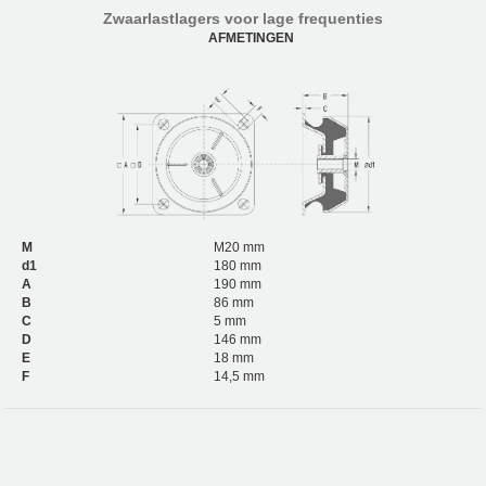
Zwaarlastlagers voor lage frequenties
AFMETINGEN
M
M20 mm
d1
180 mm
A
190 mm
B
86 mm
C
5 mm
D
146 mm
E
18 mm
F
14,5 mm