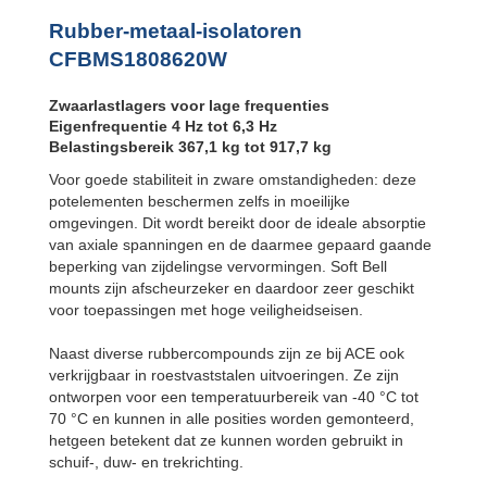
Bubble Mounts
All Attitude
Rubber-metaal-isolatoren
Mounts
CFBMS1808620W
Flex Locs
Zwaarlastlagers voor lage frequenties
Eigenfrequentie 4 Hz tot 6,3 Hz
Belastingsbereik 367,1 kg tot 917,7 kg
Voor goede stabiliteit in zware omstandigheden: deze
potelementen beschermen zelfs in moeilijke
omgevingen. Dit wordt bereikt door de ideale absorptie
van axiale spanningen en de daarmee gepaard gaande
beperking van zijdelingse vervormingen. Soft Bell
mounts zijn afscheurzeker en daardoor zeer geschikt
voor toepassingen met hoge veiligheidseisen.
Naast diverse rubbercompounds zijn ze bij ACE ook
verkrijgbaar in roestvaststalen uitvoeringen. Ze zijn
ontworpen voor een temperatuurbereik van -40 °C tot
70 °C en kunnen in alle posities worden gemonteerd,
hetgeen betekent dat ze kunnen worden gebruikt in
schuif-, duw- en trekrichting.