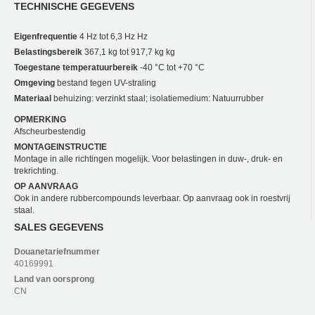
TECHNISCHE GEGEVENS
Eigenfrequentie
4 Hz tot 6,3 Hz Hz
Belastingsbereik
367,1 kg tot 917,7 kg kg
Toegestane temperatuurbereik
-40 °C tot +70 °C
Omgeving
bestand tegen UV-straling
Materiaal
behuizing: verzinkt staal; isolatiemedium: Natuurrubber
OPMERKING
Afscheurbestendig
MONTAGEINSTRUCTIE
Montage in alle richtingen mogelijk. Voor belastingen in duw-, druk- en
trekrichting.
OP AANVRAAG
Ook in andere rubbercompounds leverbaar. Op aanvraag ook in roestvrij
staal.
SALES GEGEVENS
Douanetariefnummer
40169991
Land van oorsprong
CN