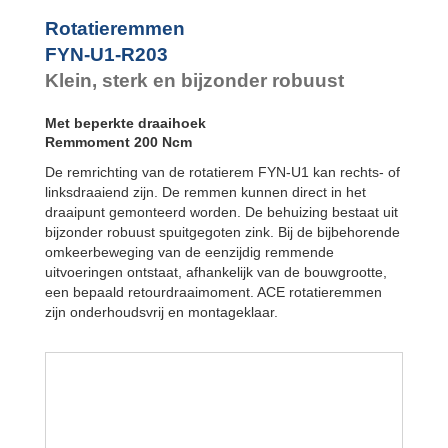
FYN-P1
FYN-N1
Rotatieremmen
FYN-U1
FYN-U1-R203
FYN-S1
Klein, sterk en bijzonder robuust
FYT-H1 en FYN-
H1
Met beperkte draaihoek
FYT-LA3 en
FYN-LA3
Remmoment 200 Ncm
De remrichting van de rotatierem FYN-U1 kan rechts- of
linksdraaiend zijn. De remmen kunnen direct in het
draaipunt gemonteerd worden. De behuizing bestaat uit
bijzonder robuust spuitgegoten zink. Bij de bijbehorende
omkeerbeweging van de eenzijdig remmende
uitvoeringen ontstaat, afhankelijk van de bouwgrootte,
een bepaald retourdraaimoment. ACE rotatieremmen
zijn onderhoudsvrij en montageklaar.