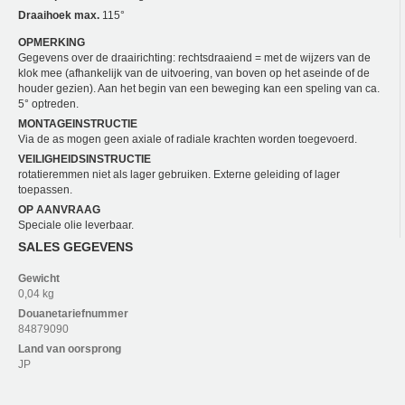
Draaihoek max.
115°
OPMERKING
Gegevens over de draairichting: rechtsdraaiend = met de wijzers van de
klok mee (afhankelijk van de uitvoering, van boven op het aseinde of de
houder gezien). Aan het begin van een beweging kan een speling van ca.
5° optreden.
MONTAGEINSTRUCTIE
Via de as mogen geen axiale of radiale krachten worden toegevoerd.
VEILIGHEIDSINSTRUCTIE
rotatieremmen niet als lager gebruiken. Externe geleiding of lager
toepassen.
OP AANVRAAG
Speciale olie leverbaar.
SALES GEGEVENS
Gewicht
0,04 kg
Douanetariefnummer
84879090
Land van oorsprong
JP