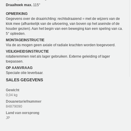
Draaihoek max.
115°
OPMERKING
Gegevens over de draairichting: rechtsdraaiend = met de wijzers van de
klok mee (afhankelijk van de uitvoering, van boven op het aseinde of de
houder gezien). Aan het begin van een beweging kan een speling van ca.
5° optreden.
MONTAGEINSTRUCTIE
Via de as mogen geen axiale of radiale krachten worden toegevoerd.
VEILIGHEIDSINSTRUCTIE
rotatieremmen niet als lager gebruiken. Externe geleiding of lager
toepassen.
OP AANVRAAG
Speciale olie leverbaar.
SALES GEGEVENS
Gewicht
0,04 kg
Douanetariefnummer
84879090
Land van oorsprong
JP