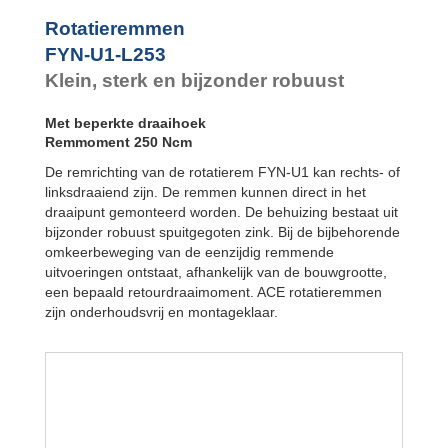
FYN-P1
FYN-N1
Rotatieremmen
FYN-U1
FYN-U1-L253
FYN-S1
Klein, sterk en bijzonder robuust
FYT-H1 en FYN-
H1
Met beperkte draaihoek
FYT-LA3 en
FYN-LA3
Remmoment 250 Ncm
De remrichting van de rotatierem FYN-U1 kan rechts- of
linksdraaiend zijn. De remmen kunnen direct in het
draaipunt gemonteerd worden. De behuizing bestaat uit
bijzonder robuust spuitgegoten zink. Bij de bijbehorende
omkeerbeweging van de eenzijdig remmende
uitvoeringen ontstaat, afhankelijk van de bouwgrootte,
een bepaald retourdraaimoment. ACE rotatieremmen
zijn onderhoudsvrij en montageklaar.