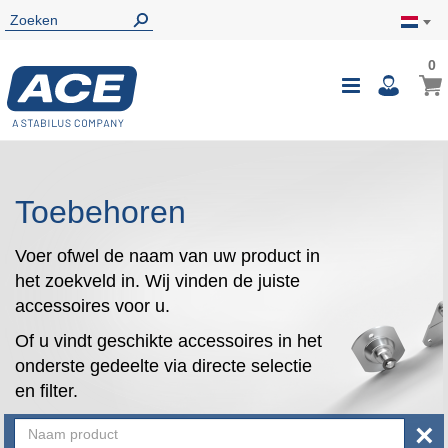
0
0
Wink
Toggle
i
Nav
Toebehoren
Voer ofwel de naam van uw product in
het zoekveld in. Wij vinden de juiste
accessoires voor u.
Of u vindt geschikte accessoires in het
onderste gedeelte via directe selectie
en filter.
×