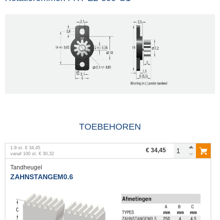
TOEBEHOREN
1
-
9
st.
€ 34,45
€ 34,45
vanaf
100
st.
€ 30,32
Tandheugel
ZAHNSTANGEM0.6