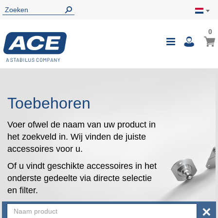
0
0
Wink
Toggle
i
Nav
Toebehoren
Voer ofwel de naam van uw product in
het zoekveld in. Wij vinden de juiste
accessoires voor u.
Of u vindt geschikte accessoires in het
onderste gedeelte via directe selectie
en filter.
×