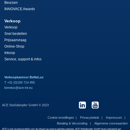
Beurzen
INNOVACE Awards
Verkoop
Verkoop
Snel bestellen
Prijsaanvraag
Online-Shop
Inkoop
Service, support & infos
Verkoopkantoor BeNeLux
T +31 (0)165 714 455
benelux@ace-int.eu
ACE Stoßdämpfer GmbH © 2023
Cookie-instellingen
Privacybeleid
Impressum
Betaling & Verzending
Algemene voorwaarden
ACE is niet verantwoordelijk voor de inhoud van externe gelinkte websites. ACE Stoßdämpfer GmbH levert uitsluitend aan