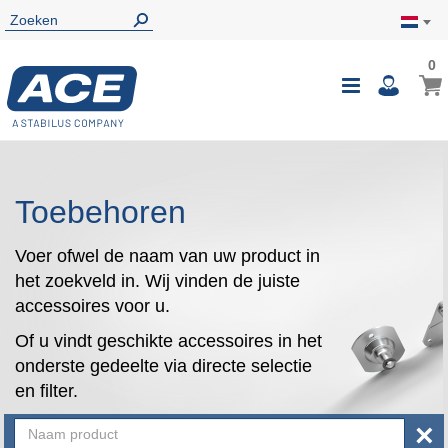
0
0
Wink
Toggle
i
Nav
Toebehoren
Voer ofwel de naam van uw product in
het zoekveld in. Wij vinden de juiste
accessoires voor u.
Of u vindt geschikte accessoires in het
onderste gedeelte via directe selectie
en filter.
×