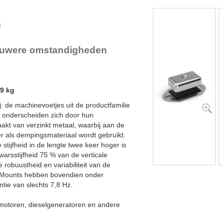
lex Locs
n
 ruwere omstandigheden
n
,9 kg
j: de machinevoetjes uit de productfamilie
 onderscheiden zich door hun
akt van verzinkt metaal, waarbij aan de
r als dempingsmateriaal wordt gebruikt.
e stijfheid in de lengte twee keer hoger is
dwarsstijfheid 75 % van de verticale
 robuustheid en variabiliteit van de
e Mounts hebben bovendien onder
tie van slechts 7,8 Hz.
motoren, dieselgeneratoren en andere