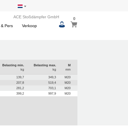
ACE Stoßdämpfer GmbH
0
0
Winkelwagen
items
 & Pers
Verkoop
Belasting min.
Belasting max.
M
kg
kg
mm
139,7
349,3
M20
207,8
519,4
M20
281,2
703,1
M20
399,2
997,9
M20