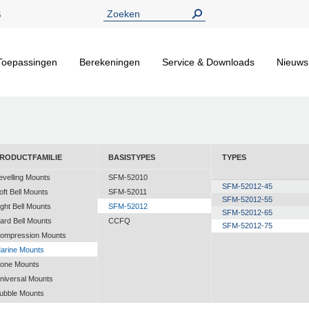
5
Toepassingen
Berekeningen
Service & Downloads
Nieuws
RODUCTFAMILIE
BASISTYPES
TYPES
evelling Mounts
SFM-52010
SFM-52012-45
oft Bell Mounts
SFM-52011
SFM-52012-55
ight Bell Mounts
SFM-52012
SFM-52012-65
ard Bell Mounts
CCFQ
SFM-52012-75
ompression Mounts
arine Mounts
one Mounts
niversal Mounts
ubble Mounts
ll Attitude Mounts