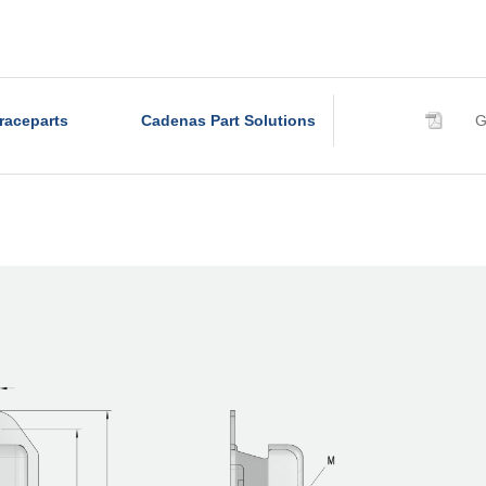
raceparts
Cadenas Part Solutions
G