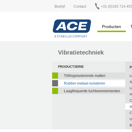
Bedrijf
Contact
+31 (0)165 714 45
Producten
Vibratietechniek
PRODUCTSERIE
P
Trillingsisolerende matten
L
S
Rubber-metaal-isolatoren
L
Laagfrequente luchtveerelementen
H
C
M
C
U
B
A