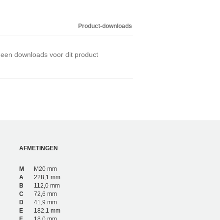
Product-downloads
een downloads voor dit product
AFMETINGEN
M
M20 mm
A
228,1 mm
B
112,0 mm
C
72,6 mm
D
41,9 mm
E
182,1 mm
F
18,0 mm