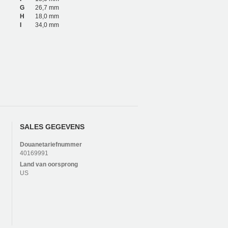
G
26,7 mm
H
18,0 mm
I
34,0 mm
SALES GEGEVENS
Douanetariefnummer
40169991
Land van oorsprong
US