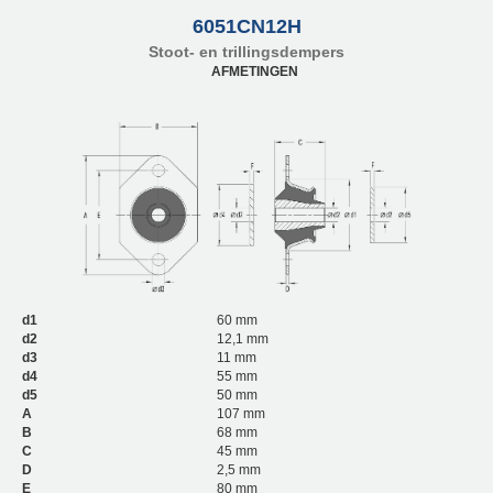
6051CN12H
Stoot- en trillingsdempers
AFMETINGEN
d1
60 mm
d2
12,1 mm
d3
11 mm
d4
55 mm
d5
50 mm
A
107 mm
B
68 mm
C
45 mm
D
2,5 mm
E
80 mm