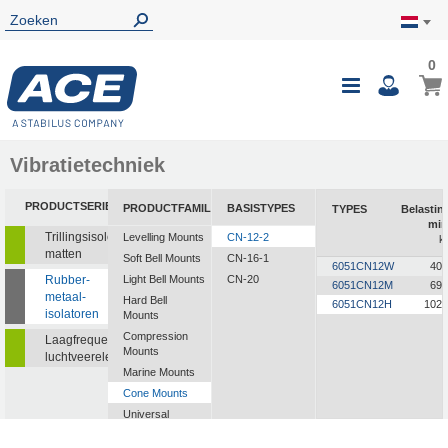
0
0
Wink
Toggle
i
Nav
Vibratietechniek
PRODUCTSERIE
PRODUCTFAMILIE
BASISTYPES
TYPES
Belastin
min
Trillingsisolerende
Levelling Mounts
CN-12-2
k
matten
Soft Bell Mounts
CN-16-1
6051CN12W
40,
Rubber-
Light Bell Mounts
CN-20
6051CN12M
69,
metaal-
Hard Bell
6051CN12H
102,
isolatoren
Mounts
Compression
Laagfrequente
Mounts
luchtveerelementen
Marine Mounts
Cone Mounts
Universal
Mounts