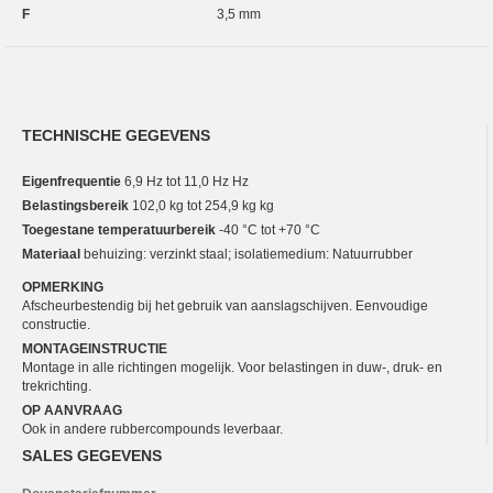
F
3,5 mm
TECHNISCHE GEGEVENS
Eigenfrequentie
6,9 Hz tot 11,0 Hz Hz
Belastingsbereik
102,0 kg tot 254,9 kg kg
Toegestane temperatuurbereik
-40 °C tot +70 °C
Materiaal
behuizing: verzinkt staal; isolatiemedium: Natuurrubber
OPMERKING
Afscheurbestendig bij het gebruik van aanslagschijven. Eenvoudige
constructie.
MONTAGEINSTRUCTIE
Montage in alle richtingen mogelijk. Voor belastingen in duw-, druk- en
trekrichting.
OP AANVRAAG
Ook in andere rubbercompounds leverbaar.
SALES GEGEVENS