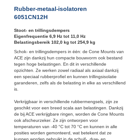
Bubble Mounts
All Attitude
Rubber-metaal-isolatoren
Mounts
6051CN12H
Flex Locs
Stoot- en trillingsdempers
Eigenfrequentie 6,9 Hz tot 11,0 Hz
Belastingsbereik 102,0 kg tot 254,9 kg
Schok- en trillingsdempers in één: de Cone Mounts van
ACE zijn dankzij hun compacte bouwvorm ook bestand
tegen hoge belastingen. En dit in verschillende
opzichten. Ze werken zowel radiaal als axiaal dankzij
een speciaal rubberprofiel en kunnen trillingsisolatie
garanderen, zelfs als de belasting in elke as verschillend
is.
Verkrijgbaar in verschillende rubbermengsels, zijn ze
geschikt voor een breed scala aan belastingen. Dankzij
de bij ACE verkrijgbare ringen, worden de Cone Mounts
ook afscheurzeker. Ze zijn ontworpen voor
temperaturen van -40 °C tot 70 °C en kunnen in alle
posities worden gemonteerd, wat betekent dat ze
kunnen worden gebruikt in de schuif-, duw- en