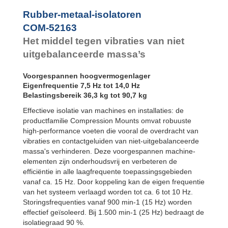
Bubble Mounts
All Attitude
Rubber-metaal-isolatoren
Mounts
COM-52163
Flex Locs
Het middel tegen vibraties van niet
uitgebalanceerde massa’s
Voorgespannen hoogvermogenlager
Eigenfrequentie 7,5 Hz tot 14,0 Hz
Belastingsbereik 36,3 kg tot 90,7 kg
Effectieve isolatie van machines en installaties: de
productfamilie Compression Mounts omvat robuuste
high-performance voeten die vooral de overdracht van
vibraties en contactgeluiden van niet-uitgebalanceerde
massa's verhinderen. Deze voorgespannen machine-
elementen zijn onderhoudsvrij en verbeteren de
efficiëntie in alle laagfrequente toepassingsgebieden
vanaf ca. 15 Hz. Door koppeling kan de eigen frequentie
van het systeem verlaagd worden tot ca. 6 tot 10 Hz.
Storingsfrequenties vanaf 900 min-1 (15 Hz) worden
effectief geïsoleerd. Bij 1.500 min-1 (25 Hz) bedraagt de
isolatiegraad 90 %.