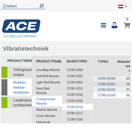
0
0
Wink
Toggle
i
Nav
Vibratietechniek
PRODUCTSERIE
PRODUCTFAMILIE
BASISTYPES
TYPES
Belastin
min
Trillingsisolerende
Levelling Mounts
COM-5250
k
matten
Soft Bell Mounts
COM-5252
COM-52160
10,
Rubber-
Light Bell Mounts
COM-5254
COM-52161
18,
metaal-
Hard Bell
COM-5251
COM-52162
27,
isolatoren
Mounts
COM-5253
COM-52163
36,
Compression
Laagfrequente
COM-5255
Mounts
luchtveerelementen
COM-5216
Marine Mounts
COM-5217
Cone Mounts
COM-5256
Universal
COM-5257
Mounts
CF-2