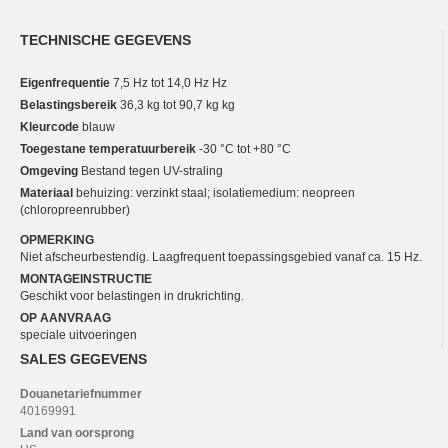
TECHNISCHE GEGEVENS
Eigenfrequentie
7,5 Hz tot 14,0 Hz Hz
Belastingsbereik
36,3 kg tot 90,7 kg kg
Kleurcode
blauw
Toegestane temperatuurbereik
-30 °C tot +80 °C
Omgeving
Bestand tegen UV-straling
Materiaal
behuizing: verzinkt staal; isolatiemedium: neopreen
(chloropreenrubber)
OPMERKING
Niet afscheurbestendig. Laagfrequent toepassingsgebied vanaf ca. 15 Hz.
MONTAGEINSTRUCTIE
Geschikt voor belastingen in drukrichting.
OP AANVRAAG
speciale uitvoeringen
SALES GEGEVENS
Douanetariefnummer
40169991
Land van oorsprong