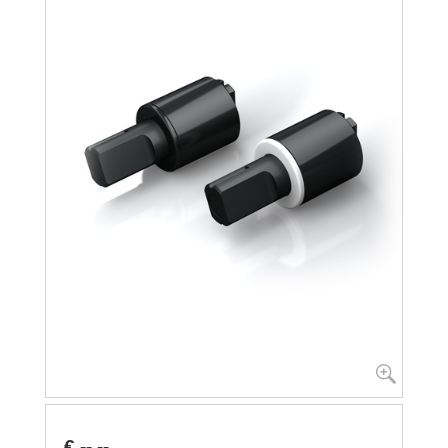
€ --,--