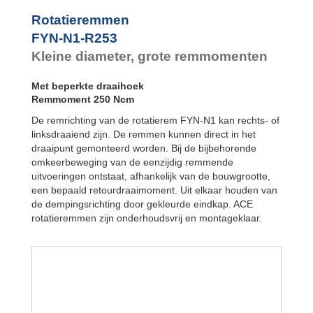
FYN-P1
FYN-N1
Rotatieremmen
FYN-U1
FYN-N1-R253
FYN-S1
Kleine diameter, grote remmomenten
FYT-H1 en FYN-
H1
Met beperkte draaihoek
FYT-LA3 en
FYN-LA3
Remmoment 250 Ncm
De remrichting van de rotatierem FYN-N1 kan rechts- of
linksdraaiend zijn. De remmen kunnen direct in het
draaipunt gemonteerd worden. Bij de bijbehorende
omkeerbeweging van de eenzijdig remmende
uitvoeringen ontstaat, afhankelijk van de bouwgrootte,
een bepaald retourdraaimoment. Uit elkaar houden van
de dempingsrichting door gekleurde eindkap. ACE
rotatieremmen zijn onderhoudsvrij en montageklaar.