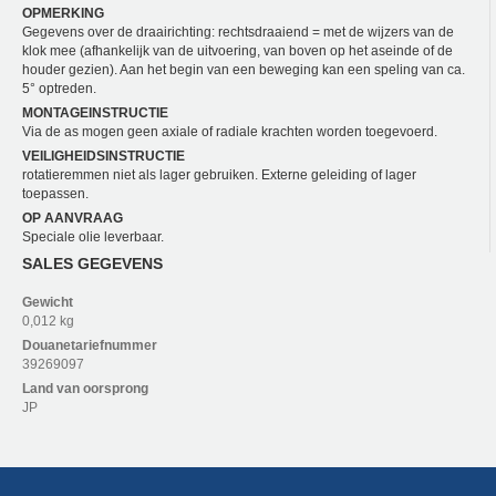
OPMERKING
Gegevens over de draairichting: rechtsdraaiend = met de wijzers van de
klok mee (afhankelijk van de uitvoering, van boven op het aseinde of de
houder gezien). Aan het begin van een beweging kan een speling van ca.
5° optreden.
MONTAGEINSTRUCTIE
Via de as mogen geen axiale of radiale krachten worden toegevoerd.
VEILIGHEIDSINSTRUCTIE
rotatieremmen niet als lager gebruiken. Externe geleiding of lager
toepassen.
OP AANVRAAG
Speciale olie leverbaar.
SALES GEGEVENS
Gewicht
0,012 kg
Douanetariefnummer
39269097
Land van oorsprong
JP