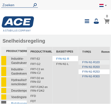
0
0
Wink
Toggle
i
Nav
Snelheidsregeling
PRODUCTSERIE
PRODUCTFAMILIE
BASISTYPES
TYPES
Remmo
Industrie-
FRT-E2
FYN-N1-R
FYN-N1-R103
Gasdrukveren
FRT-G2
FYN-N1-L
FYN-N1-R203
Industrie-
FRT-C2 en
FYN-N1-R253
FRN-C2
Gastrekveren
FYN-N1-R303
FRT-D2 en
Hydraulische
FRN-D2
remcilinders
FRT-F2/K2 en
Deurdempers
FRN-F2/K2
FFD
Voedingsregelaars
FDT
Rotatieremmen
FDN