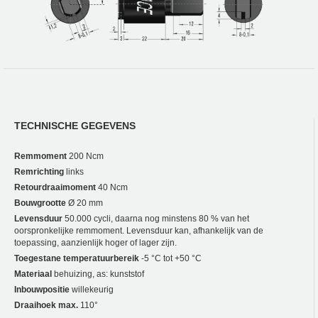
TECHNISCHE GEGEVENS
Remmoment
200 Ncm
Remrichting
links
Retourdraaimoment
40 Ncm
Bouwgrootte
Ø 20 mm
Levensduur
50.000 cycli, daarna nog minstens 80 % van het
oorspronkelijke remmoment. Levensduur kan, afhankelijk van de
toepassing, aanzienlijk hoger of lager zijn.
Toegestane temperatuurbereik
-5 °C tot +50 °C
Materiaal
behuizing, as: kunststof
Inbouwpositie
willekeurig
Draaihoek max.
110°