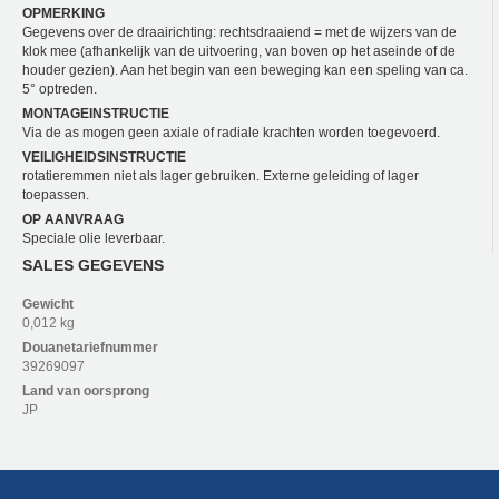
OPMERKING
Gegevens over de draairichting: rechtsdraaiend = met de wijzers van de
klok mee (afhankelijk van de uitvoering, van boven op het aseinde of de
houder gezien). Aan het begin van een beweging kan een speling van ca.
5° optreden.
MONTAGEINSTRUCTIE
Via de as mogen geen axiale of radiale krachten worden toegevoerd.
VEILIGHEIDSINSTRUCTIE
rotatieremmen niet als lager gebruiken. Externe geleiding of lager
toepassen.
OP AANVRAAG
Speciale olie leverbaar.
SALES GEGEVENS
Gewicht
0,012 kg
Douanetariefnummer
39269097
Land van oorsprong
JP