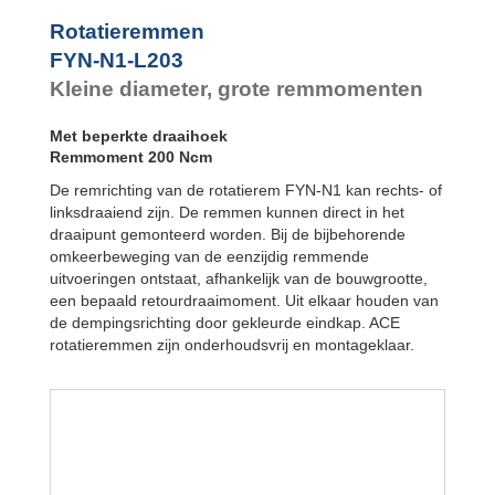
FYN-P1
FYN-N1
Rotatieremmen
FYN-U1
FYN-N1-L203
FYN-S1
Kleine diameter, grote remmomenten
FYT-H1 en FYN-
H1
Met beperkte draaihoek
FYT-LA3 en
FYN-LA3
Remmoment 200 Ncm
De remrichting van de rotatierem FYN-N1 kan rechts- of
linksdraaiend zijn. De remmen kunnen direct in het
draaipunt gemonteerd worden. Bij de bijbehorende
omkeerbeweging van de eenzijdig remmende
uitvoeringen ontstaat, afhankelijk van de bouwgrootte,
een bepaald retourdraaimoment. Uit elkaar houden van
de dempingsrichting door gekleurde eindkap. ACE
rotatieremmen zijn onderhoudsvrij en montageklaar.