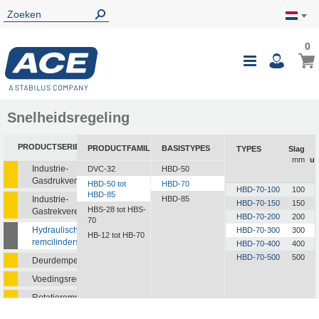
0
0
Wink
Toggle
i
Nav
Snelheidsregeling
PRODUCTSERIE
PRODUCTFAMILIE
BASISTYPES
TYPES
Slag
mm
ui
Industrie-
DVC-32
HBD-50
Gasdrukveren
HBD-50 tot
HBD-70
HBD-70-100
100
HBD-85
Industrie-
HBD-85
HBD-70-150
150
HBS-28 tot HBS-
Gastrekveren
HBD-70-200
200
70
Hydraulische
HBD-70-300
300
HB-12 tot HB-70
remcilinders
HBD-70-400
400
HBD-70-500
500
Deurdempers
Voedingsregelaars
Rotatieremmen