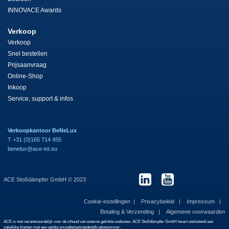
INNOVACE Awards
Verkoop
Verkoop
Snel bestellen
Prijsaanvraag
Online-Shop
Inkoop
Service, support & infos
Verkoopkantoor BeNeLux
T +31 (0)165 714 455
benelux@ace-int.eu
ACE Stoßdämpfer GmbH © 2023
Cookie-instellingen
Privacybeleid
Impressum
Betaling & Verzending
Algemene voorwaarden
ACE is niet verantwoordelijk voor de inhoud van externe gelinkte websites. ACE Stoßdämpfer GmbH levert uitsluitend aan
zakelijke klanten met een geldig omzetbelastingidentificatienummer.