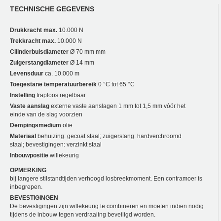
TECHNISCHE GEGEVENS
Drukkracht max.
10.000 N
Trekkracht max.
10.000 N
Cilinderbuisdiameter
Ø 70 mm mm
Zuigerstangdiameter
Ø 14 mm
Levensduur
ca. 10.000 m
Toegestane temperatuurbereik
0 °C tot 65 °C
Instelling
traploos regelbaar
Vaste aanslag
externe vaste aanslagen 1 mm tot 1,5 mm vóór het
einde van de slag voorzien
Dempingsmedium
olie
Materiaal
behuizing: gecoat staal; zuigerstang: hardverchroomd
staal; bevestigingen: verzinkt staal
Inbouwpositie
willekeurig
OPMERKING
bij langere stilstandtijden verhoogd losbreekmoment. Een contramoer is
inbegrepen.
BEVESTIGINGEN
De bevestigingen zijn willekeurig te combineren en moeten indien nodig
tijdens de inbouw tegen verdraaiing beveiligd worden.