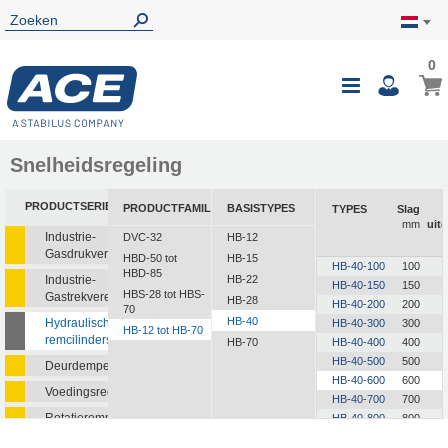
0
0
Wink
Toggle
i
Nav
Snelheidsregeling
PRODUCTSERIE
PRODUCTFAMILIE
BASISTYPES
TYPES
Slag
mm
uit
Industrie-
DVC-32
HB-12
Gasdrukveren
HBD-50 tot
HB-15
HB-40-100
100
HBD-85
Industrie-
HB-22
HB-40-150
150
HBS-28 tot HBS-
Gastrekveren
HB-28
HB-40-200
200
70
HB-40
Hydraulische
HB-40-300
300
HB-12 tot HB-70
remcilinders
HB-70
HB-40-400
400
HB-40-500
500
Deurdempers
HB-40-600
600
Voedingsregelaars
HB-40-700
700
Rotatieremmen
HB-40-800
800