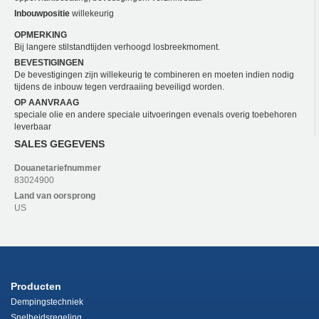
Inbouwpositie
willekeurig
OPMERKING
Bij langere stilstandtijden verhoogd losbreekmoment.
BEVESTIGINGEN
De bevestigingen zijn willekeurig te combineren en moeten indien nodig
tijdens de inbouw tegen verdraaiing beveiligd worden.
OP AANVRAAG
speciale olie en andere speciale uitvoeringen evenals overig toebehoren
leverbaar
SALES GEGEVENS
Douanetariefnummer
83024900
Land van oorsprong
US
Producten
Dempingstechniek
Snelheidsregeling