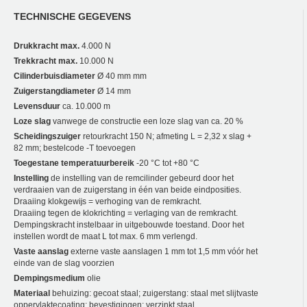
TECHNISCHE GEGEVENS
Drukkracht max.
4.000 N
Trekkracht max.
10.000 N
Cilinderbuisdiameter
Ø 40 mm mm
Zuigerstangdiameter
Ø 14 mm
Levensduur
ca. 10.000 m
Loze slag
vanwege de constructie een loze slag van ca. 20 %
Scheidingszuiger
retourkracht 150 N; afmeting L = 2,32 x slag +
82 mm; bestelcode -T toevoegen
Toegestane temperatuurbereik
-20 °C tot +80 °C
Instelling
de instelling van de remcilinder gebeurd door het
verdraaien van de zuigerstang in één van beide eindposities.
Draaiing klokgewĳs = verhoging van de remkracht.
Draaiing tegen de klokrichting = verlaging van de remkracht.
Dempingskracht instelbaar in uitgebouwde toestand. Door het
instellen wordt de maat L tot max. 6 mm verlengd.
Vaste aanslag
externe vaste aanslagen 1 mm tot 1,5 mm vóór het
einde van de slag voorzien
Dempingsmedium
olie
Materiaal
behuizing: gecoat staal; zuigerstang: staal met slijtvaste
oppervlaktecoating; bevestigingen: verzinkt staal