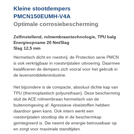
SC²25 tot
SC²190
Kleine stootdempers
SC²300 tot
PMCN150EUMH-V4A
SC²650
Optimale corrosiebescherming
MA30 tot MA900
PET20 tot
PET27
Zelfinstellend, rolmembraantechnologie, TPU balg
Energieopname 20 Nm/Slag
Slag 12,5 mm
Hermetisch dicht en roestvrij: de Protection serie PMCN
is ook verkrijgbaar in roestvrijstalen uitvoering. Daarmee
kwalificeren de dempers zich vooral voor het gebruik in
de levensmiddelenindustrie.
Het bijzondere is de compacte, absoluut dichte kap van
TPU (thermoplastisch polyurethaan). Deze bescherming
sluit de ACE rolmembraan hermetisch van de
buitenomgeving af. Agressieve vloeistoffen hebben
daardoor geen kans. Ook intern werkt een
roestvrijstalen stootkop die in de beschermkap
geïntegreerd is. Die neemt de energie betrouwbaar op
en zorgt voor maximale standtijden.