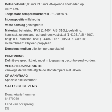
Botssnelheid
0,06 m/s tot 6 m/s. Afwijkende snelheden op
aanvraag.
Toegestane temperatuurbereik
0 °C tot 66 °C
Inbouwpositie
willekeurig
Vaste aanslag
geïntegreerd
Materiaal
behuizing: RVS (1.4404, AISI 316L); geleiding:
kunststof; zuigerstang: gehard roestvast staal (1.4125, AISI 440C);
balg: TPU, stootkop: RVS (1.4404/1.4571, AISI 316L/316Ti);
rolmembraan: ethyleen-propyleen
Dempingsmedium
olie, temperatuurstabiel
OPMERKING
Definitieve geschiktheid moet in toepassing gecontroleerd worden.
VEILIGHEIDSINSTRUCTIE
vanwege de warmte-afgifte de stootdempers niet lakken
OP AANVRAAG
Speciale olie leverbaar.
SALES GEGEVENS
Douanetariefnummer
84879059
Land van oorsprong
DE