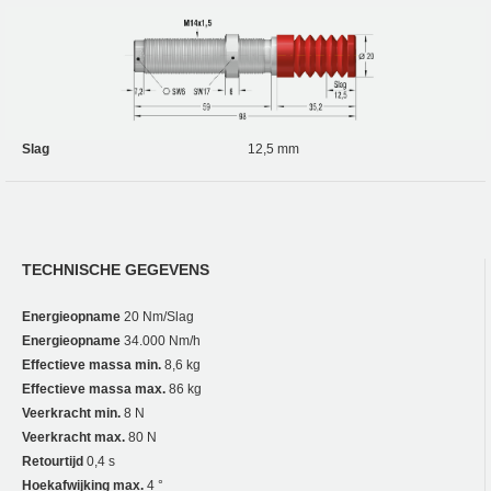
Slag
12,5 mm
TECHNISCHE GEGEVENS
Energieopname
20 Nm/Slag
Energieopname
34.000 Nm/h
Effectieve massa min.
8,6 kg
Effectieve massa max.
86 kg
Veerkracht min.
8 N
Veerkracht max.
80 N
Retourtijd
0,4 s
Hoekafwijking max.
4 °