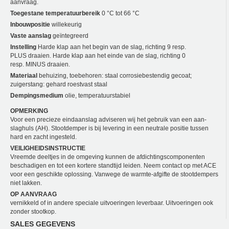
aanvraag.
Toegestane temperatuurbereik
0 °C tot 66 °C
Inbouwpositie
willekeurig
Vaste aanslag
geïntegreerd
Instelling
Harde klap aan het begin van de slag, richting 9 resp.
PLUS draaien. Harde klap aan het einde van de slag, richting 0
resp. MINUS draaien.
Materiaal
behuizing, toebehoren: staal corrosiebestendig gecoat;
zuigerstang: gehard roestvast staal
Dempingsmedium
olie, temperatuurstabiel
OPMERKING
Voor een precieze eindaanslag adviseren wij het gebruik van een aan­
slaghuls (AH). Stootdemper is bij levering in een neutrale positie tussen
hard en zacht ingesteld.
VEILIGHEIDSINSTRUCTIE
Vreemde deeltjes in de omgeving kunnen de afdichtingscomponenten
beschadigen en tot een kortere standtijd leiden. Neem contact op met ACE
voor een geschikte oplossing. Vanwege de warmte-afgifte de stootdempers
niet lakken.
OP AANVRAAG
vernikkeld of in andere speciale uitvoeringen leverbaar. Uitvoeringen ook
zonder stootkop.
SALES GEGEVENS