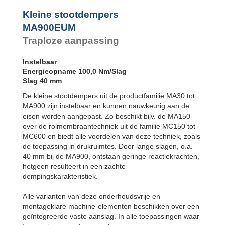
SC²25 tot
SC²190
Kleine stootdempers
SC²300 tot
MA900EUM
SC²650
Traploze aanpassing
MA30 tot MA900
PET20 tot
PET27
Instelbaar
Energieopname 100,0 Nm/Slag
Slag 40 mm
De kleine stootdempers uit de productfamilie MA30 tot
MA900 zijn instelbaar en kunnen nauwkeurig aan de
eisen worden aangepast. Zo beschikt bijv. de MA150
over de rolmembraantechniek uit de familie MC150 tot
MC600 en biedt alle voordelen van deze techniek, zoals
de toepassing in drukruimtes. Door lange slagen, o.a.
40 mm bij de MA900, ontstaan geringe reactiekrachten,
hetgeen resulteert in een zachte
dempingskarakteristiek.
Alle varianten van deze onderhoudsvrije en
montageklare machine-elementen beschikken over een
geïntegreerde vaste aanslag. In alle toepassingen waar