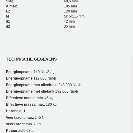
Slag
48,5 mm
A max.
195 mm
L2
120 mm
M
M45x1,5 mm
d1
42 mm
d2
35 mm
TECHNISCHE GEGEVENS
Energieopname
740 Nm/Slag
Energieopname
112.000 Nm/h
Energieopname met oliecircuit
248.000 Nm/h
Energieopname met olietank
192.000 Nm/h
Effectieve massa min.
45 kg
Effectieve massa max.
180 kg
Hardheid
-1
Veerkracht max.
145 N
Veerkracht min.
70 N
Retourtijd
0,08 s