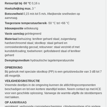
Retourtijd bij -50 °C
0,16 s
Hoekafwijking max.
3 °
Botssnelheid
0,15 m/s tot 5 m/s. Afwijkende snelheden op
aanvraag.
Toegestane temperatuurbereik
-50 °C tot +66 °C
Inbouwpositie
willekeurig
Vaste aanslag
geïntegreerd
Materiaal
behuizing: tenifeer gehard staal; zuigerstang:
hardverchroomd staal; stootkop: staal gehard en
corrosiebestendig gecoat; retourveer: staal verzinkt of met
kunststofcoating; toebehoren: gefosfateerd staal of tenifeer
gehard
Dempingsmedium
hydraulische lagetemperatuurolie
OPMERKING
Bij gebruik met speciale stootkop (PP) is een geluidsreductie van 3 dB tot 7
dB mogelijk.
VEILIGHEIDSINSTRUCTIE
Vreemde deeltjes in de omgeving kunnen de afdichtingscomponenten
beschadigen en tot een kortere standtijd leiden. Neem contact op met ACE
voor een geschikte oplossing. Vanwege de warmte-afgifte de stootdempers
niet lakken.
OP AANVRAAG
vernikkeld, verhoogde corrosiebescherming, cilindermontage of in andere