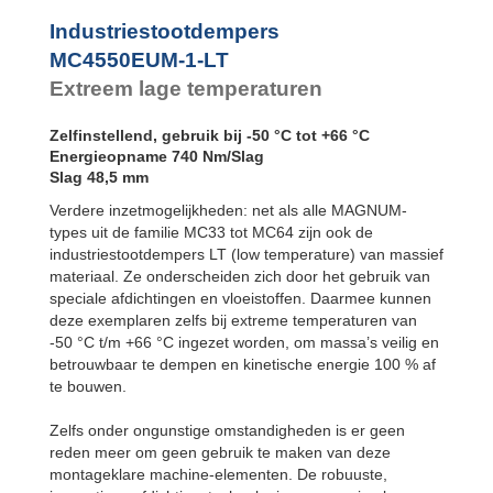
MC4550EUM-4-LT
MC4575EUM-0-LT
Industriestootdempers
MC4575EUM-1-LT
MC4550EUM-1-LT
MC4575EUM-2-LT
Extreem lage temperaturen
MC4575EUM-3-LT
MC4575EUM-4-LT
Zelfinstellend, gebruik bij -50 °C tot +66 °C
Energieopname 740 Nm/Slag
Slag 48,5 mm
Verdere inzetmogelijkheden: net als alle MAGNUM-
types uit de familie MC33 tot MC64 zijn ook de
industriestootdempers LT (low temperature) van massief
materiaal. Ze onderscheiden zich door het gebruik van
speciale afdichtingen en vloeistoffen. Daarmee kunnen
deze exemplaren zelfs bij extreme temperaturen van
-50 °C t/m +66 °C ingezet worden, om massa’s veilig en
betrouwbaar te dempen en kinetische energie 100 % af
te bouwen.
Zelfs onder ongunstige omstandigheden is er geen
reden meer om geen gebruik te maken van deze
montageklare machine-elementen. De robuuste,