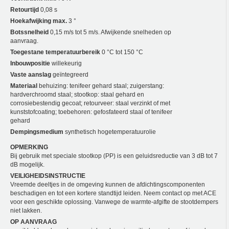
Retourtijd
0,08 s
Hoekafwijking max.
3 °
Botssnelheid
0,15 m/s tot 5 m/s. Afwijkende snelheden op
aanvraag.
Toegestane temperatuurbereik
0 °C tot 150 °C
Inbouwpositie
willekeurig
Vaste aanslag
geïntegreerd
Materiaal
behuizing: tenifeer gehard staal; zuigerstang:
hardverchroomd staal; stootkop: staal gehard en
corrosiebestendig gecoat; retourveer: staal verzinkt of met
kunststofcoating; toebehoren: gefosfateerd staal of tenifeer
gehard
Dempingsmedium
synthetisch hogetemperatuurolie
OPMERKING
Bij gebruik met speciale stootkop (PP) is een geluidsreductie van 3 dB tot 7
dB mogelijk.
VEILIGHEIDSINSTRUCTIE
Vreemde deeltjes in de omgeving kunnen de afdichtingscomponenten
beschadigen en tot een kortere standtijd leiden. Neem contact op met ACE
voor een geschikte oplossing. Vanwege de warmte-afgifte de stootdempers
niet lakken.
OP AANVRAAG