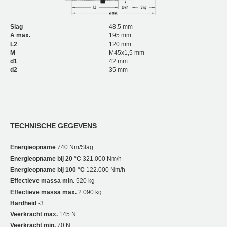
Slag
48,5 mm
A max.
195 mm
L2
120 mm
M
M45x1,5 mm
d1
42 mm
d2
35 mm
TECHNISCHE GEGEVENS
Energieopname
740 Nm/Slag
Energieopname bij 20 °C
321.000 Nm/h
Energieopname bij 100 °C
122.000 Nm/h
Effectieve massa min.
520 kg
Effectieve massa max.
2.090 kg
Hardheid
-3
Veerkracht max.
145 N
Veerkracht min.
70 N