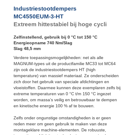
MC4550EUM-4-HT
Industriestootdempers
MC4550EUM-3-HT
Extreem hittestabiel bij hoge cycli
Zelfinstellend, gebruik bij 0 °C tot 150 °C
Energieopname 740 Nm/Slag
Slag 48,5 mm
Verdere toepassingsmogelijkheden: net als alle
MAGNUM-types uit de productfamilie MC33 tot MC64
zijn ook de industriestootdempers HT (high
temperature) van massief materiaal. Ze onderscheiden
zich door het gebruik van speciale afdichtingen en
vloeistoffen. Daarmee kunnen deze exemplaren zelfs bij
extreme temperaturen van 0 °C t/m 150 °C ingezet
worden, om massa’s veilig en betrouwbaar te dempen
en kinetische energie 100 % af te bouwen.
Zelfs onder ongunstige omstandigheden is er geen
reden meer om geen gebruik te maken van deze
montageklare machine-elementen. De robuuste,