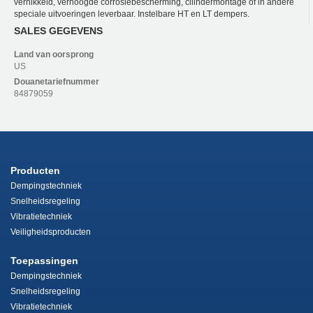
vernikkeld, verhoogde corrosiebescherming, cilindermontage of in andere
speciale uitvoeringen leverbaar. Instelbare HT en LT dempers.
SALES GEGEVENS
Land van oorsprong
US
Douanetariefnummer
84879059
Producten
Dempingstechniek
Snelheidsregeling
Vibratietechniek
Veiligheidsproducten
Toepassingen
Dempingstechniek
Snelheidsregeling
Vibratietechniek