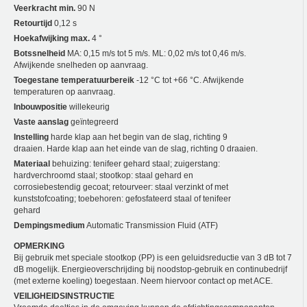
Veerkracht min.
90 N
Retourtijd
0,12 s
Hoekafwijking max.
4 °
Botssnelheid
MA: 0,15 m/s tot 5 m/s. ML: 0,02 m/s tot 0,46 m/s.
Afwijkende snelheden op aanvraag.
Toegestane temperatuurbereik
-12 °C tot +66 °C. Afwijkende
temperaturen op aanvraag.
Inbouwpositie
willekeurig
Vaste aanslag
geïntegreerd
Instelling
harde klap aan het begin van de slag, richting 9
draaien. Harde klap aan het einde van de slag, richting 0 draaien.
Materiaal
behuizing: tenifeer gehard staal; zuigerstang:
hardverchroomd staal; stootkop: staal gehard en
corrosiebestendig gecoat; retourveer: staal verzinkt of met
kunststofcoating; toebehoren: gefosfateerd staal of tenifeer
gehard
Dempingsmedium
Automatic Transmission Fluid (ATF)
OPMERKING
Bij gebruik met speciale stootkop (PP) is een geluidsreductie van 3 dB tot 7
dB mogelijk. Energieoverschrijding bij noodstop-gebruik en continubedrijf
(met externe koeling) toegestaan. Neem hiervoor contact op met ACE.
VEILIGHEIDSINSTRUCTIE