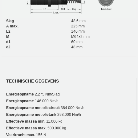
Slag
48,6 mm
A max.
225 mm
L2
140 mm
M
M64x2 mm
d1
60 mm
d2
48 mm
TECHNISCHE GEGEVENS
Energieopname
2.275 Nm/Slag
Energieopname
146.000 Nm/h
Energieopname met oliecircuit
384.000 Nm/h
Energieopname met olietank
293.000 Nm/h
Effectieve massa min.
11.000 kg
Effectieve massa max.
500.000 kg
Veerkracht max.
155 N