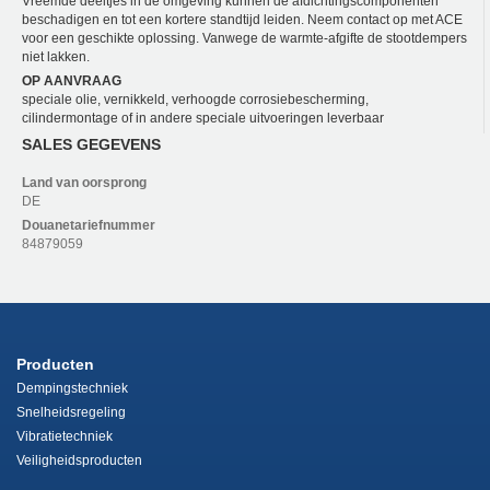
Vreemde deeltjes in de omgeving kunnen de afdichtingscomponenten
beschadigen en tot een kortere standtijd leiden. Neem contact op met ACE
voor een geschikte oplossing. Vanwege de warmte-afgifte de stootdempers
niet lakken.
OP AANVRAAG
speciale olie, vernikkeld, verhoogde corrosiebescherming,
cilindermontage of in andere speciale uitvoeringen leverbaar
SALES GEGEVENS
Land van oorsprong
DE
Douanetariefnummer
84879059
Producten
Dempingstechniek
Snelheidsregeling
Vibratietechniek
Veiligheidsproducten