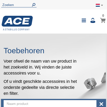
0
0
Wink
Toggle
i
Nav
Toebehoren
Voer ofwel de naam van uw product in
het zoekveld in. Wij vinden de juiste
accessoires voor u.
Of u vindt geschikte accessoires in het
onderste gedeelte via directe selectie
en filter.
×