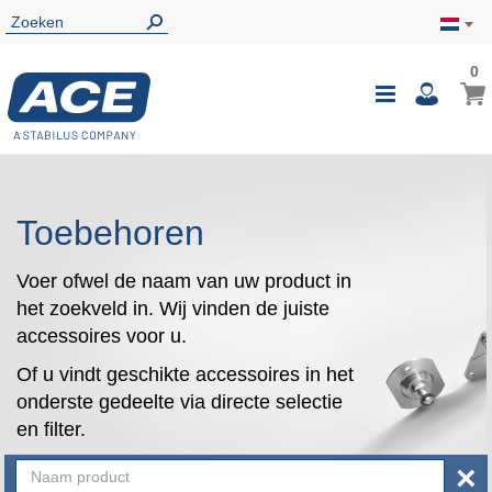
0
0
Wink
Toggle
i
Nav
Toebehoren
Voer ofwel de naam van uw product in
het zoekveld in. Wij vinden de juiste
accessoires voor u.
Of u vindt geschikte accessoires in het
onderste gedeelte via directe selectie
en filter.
×