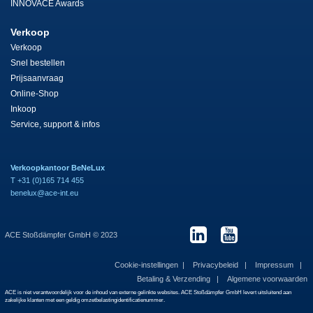
INNOVACE Awards
Verkoop
Verkoop
Snel bestellen
Prijsaanvraag
Online-Shop
Inkoop
Service, support & infos
Verkoopkantoor BeNeLux
T +31 (0)165 714 455
benelux@ace-int.eu
ACE Stoßdämpfer GmbH © 2023
Cookie-instellingen
Privacybeleid
Impressum
Betaling & Verzending
Algemene voorwaarden
ACE is niet verantwoordelijk voor de inhoud van externe gelinkte websites. ACE Stoßdämpfer GmbH levert uitsluitend aan
zakelijke klanten met een geldig omzetbelastingidentificatienummer.