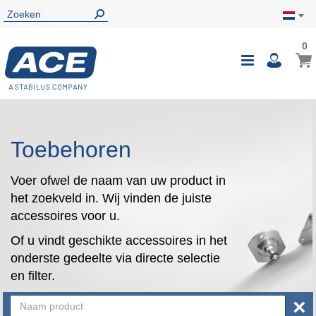
0
0
Wink
Toggle
i
Nav
Toebehoren
Voer ofwel de naam van uw product in
het zoekveld in. Wij vinden de juiste
accessoires voor u.
Of u vindt geschikte accessoires in het
onderste gedeelte via directe selectie
en filter.
×