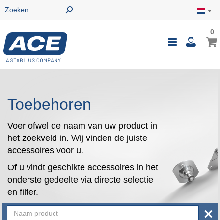
0
0
Wink
Toggle
i
Nav
Toebehoren
Voer ofwel de naam van uw product in
het zoekveld in. Wij vinden de juiste
accessoires voor u.
Of u vindt geschikte accessoires in het
onderste gedeelte via directe selectie
en filter.
×