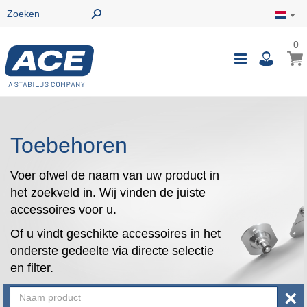
0
0
Wink
Toggle
i
Nav
Toebehoren
Voer ofwel de naam van uw product in
het zoekveld in. Wij vinden de juiste
accessoires voor u.
Of u vindt geschikte accessoires in het
onderste gedeelte via directe selectie
en filter.
×