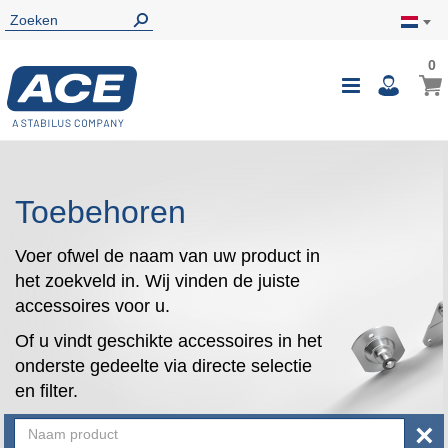
0
0
Wink
Toggle
i
Nav
Toebehoren
Voer ofwel de naam van uw product in
het zoekveld in. Wij vinden de juiste
accessoires voor u.
Of u vindt geschikte accessoires in het
onderste gedeelte via directe selectie
en filter.
×