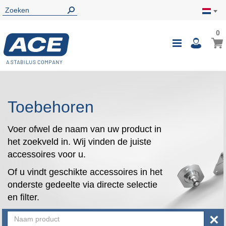
0
0
Wink
Toggle
i
Nav
Toebehoren
Voer ofwel de naam van uw product in
het zoekveld in. Wij vinden de juiste
accessoires voor u.
Of u vindt geschikte accessoires in het
onderste gedeelte via directe selectie
en filter.
×