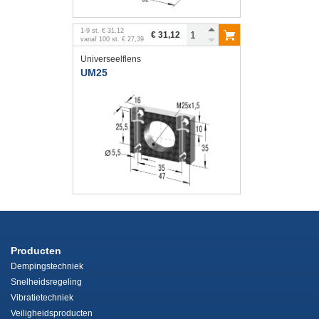
1
-
9
st.
€ 31,12
€ 31,12
vanaf
100
st.
€ 27,39
Universeelflens
UM25
Producten
Dempingstechniek
Snelheidsregeling
Vibratietechniek
Veiligheidsproducten