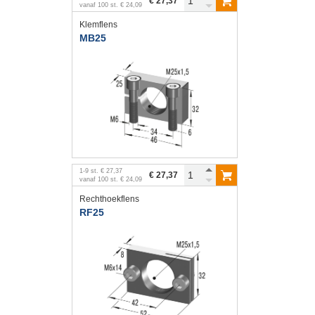
€ 27,37
vanaf
100
st.
€ 24,09
Klemflens
MB25
1
-
9
st.
€ 27,37
€ 27,37
vanaf
100
st.
€ 24,09
Rechthoekflens
RF25