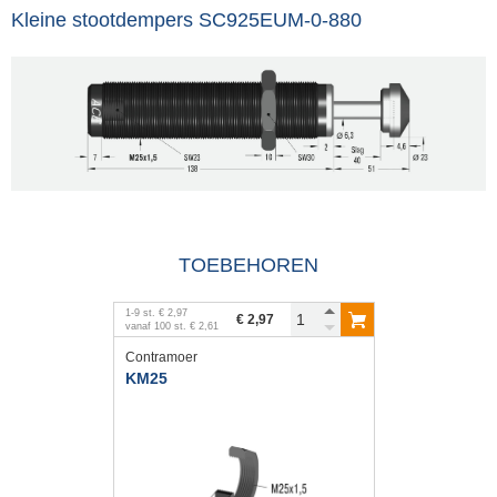
Kleine stootdempers SC925EUM-0-880
TOEBEHOREN
1
-
9
st.
€ 2,97
€ 2,97
vanaf
100
st.
€ 2,61
Contramoer
KM25