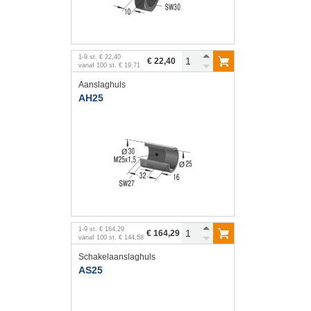
1
-
9
st.
€ 22,40
€ 22,40
vanaf
100
st.
€ 19,71
Aanslaghuls
AH25
1
-
9
st.
€ 164,29
€ 164,29
vanaf
100
st.
€ 144,58
Schakelaanslaghuls
AS25