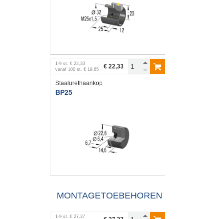
1
-
9
st.
€ 22,33
€ 22,33
vanaf
100
st.
€ 19,65
Staalurethaankop
BP25
MONTAGETOEBEHOREN
1
-
9
st.
€ 27,37