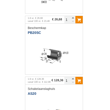
1
-
9
st.
€ 26,68
€ 26,68
vanaf
100
st.
€ 23,48
Beschermkap
PB20SC
1
-
9
st.
€ 128,36
€ 128,36
vanaf
100
st.
€ 112,96
Schakelaanslaghuls
AS20