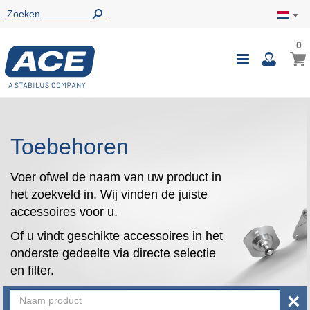
0
0
Wink
Toggle
i
Nav
Toebehoren
Voer ofwel de naam van uw product in
het zoekveld in. Wij vinden de juiste
accessoires voor u.
Of u vindt geschikte accessoires in het
onderste gedeelte via directe selectie
en filter.
×