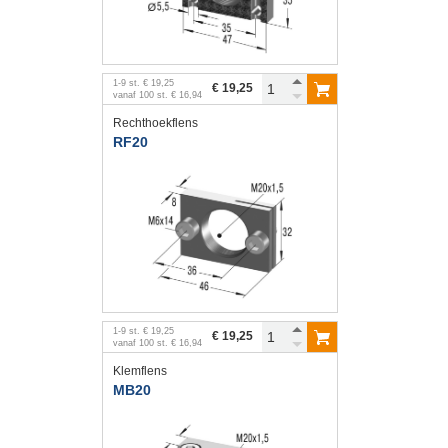
1
-
9
st.
€ 19,25
€ 19,25
vanaf
100
st.
€ 16,94
Rechthoekflens
RF20
1
-
9
st.
€ 19,25
€ 19,25
vanaf
100
st.
€ 16,94
Klemflens
MB20