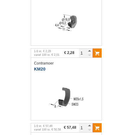
1
-
9
st.
€ 2,28
€ 2,28
vanaf
100
st.
€ 2,01
Contramoer
KM20
1
-
9
st.
€ 57,48
€ 57,48
vanaf
100
st.
€ 50,58