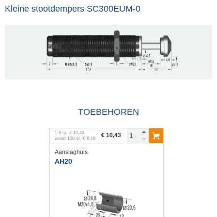
Kleine stootdempers SC300EUM-0
TOEBEHOREN
1
-
9
st.
€ 10,43
€ 10,43
vanaf
100
st.
€ 9,18
Aanslaghuls
AH20