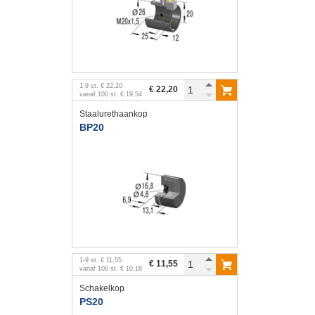
1
-
9
st.
€ 22,20
€ 22,20
vanaf
100
st.
€ 19,54
Staalurethaankop
BP20
1
-
9
st.
€ 11,55
€ 11,55
vanaf
100
st.
€ 10,16
Schakelkop
PS20