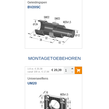
Geleidingspen
BV20SC
MONTAGETOEBEHOREN
1
-
9
st.
€ 20,39
€ 20,39
vanaf
100
st.
€ 17,94
Universeelflens
UM20