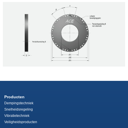
Producten
Dempingstechniek
Snelheidsregeling
Vibratietechniek
Veiligheidsproducten