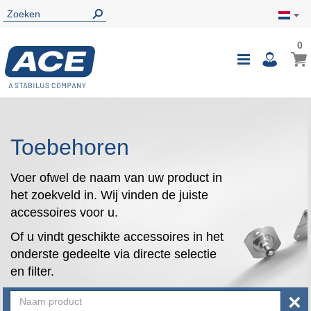
0
0
Wink
Toggle
i
Nav
Toebehoren
Voer ofwel de naam van uw product in
het zoekveld in. Wij vinden de juiste
accessoires voor u.
Of u vindt geschikte accessoires in het
onderste gedeelte via directe selectie
en filter.
×