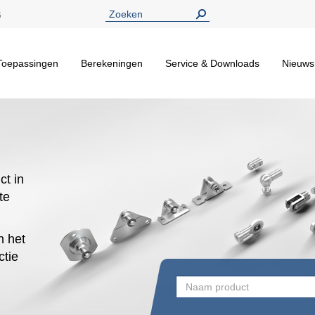
5
Toepassingen
Berekeningen
Service & Downloads
Nieuws
ct in
te
n het
ctie