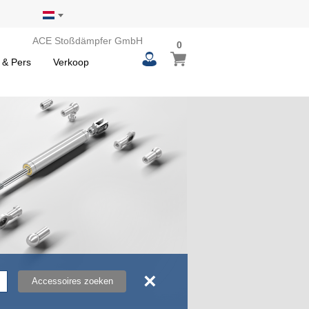
ACE Stoßdämpfer GmbH
0
0
Winkelwagen
items
 & Pers
Verkoop
×
Accessoires zoeken