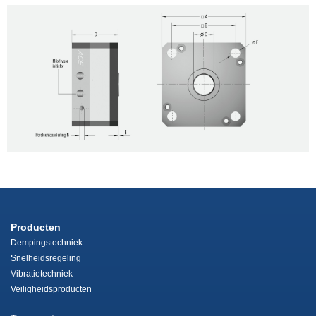
Producten
Dempingstechniek
Snelheidsregeling
Vibratietechniek
Veiligheidsproducten