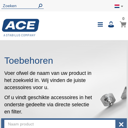
0
0
Wink
Toggle
i
Nav
Toebehoren
Voer ofwel de naam van uw product in
het zoekveld in. Wij vinden de juiste
accessoires voor u.
Of u vindt geschikte accessoires in het
onderste gedeelte via directe selectie
en filter.
×