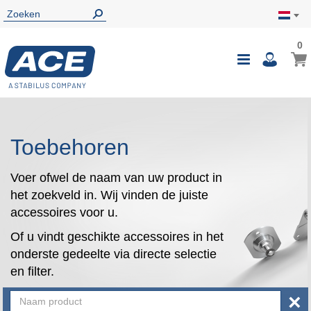
0
0
Wink
Toggle
i
Nav
Toebehoren
Voer ofwel de naam van uw product in
het zoekveld in. Wij vinden de juiste
accessoires voor u.
Of u vindt geschikte accessoires in het
onderste gedeelte via directe selectie
en filter.
×