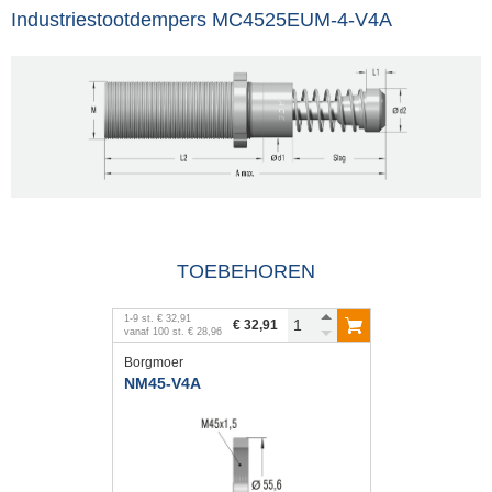
Industriestootdempers MC4525EUM-4-V4A
TOEBEHOREN
1
-
9
st.
€ 32,91
€ 32,91
vanaf
100
st.
€ 28,96
Borgmoer
NM45-V4A