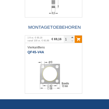
MONTAGETOEBEHOREN
1
-
9
st.
€ 69,16
€ 69,16
vanaf
100
st.
€ 60,86
Vierkantflens
QF45-V4A