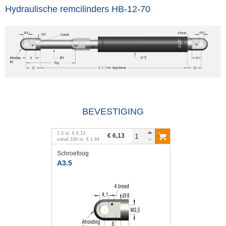
Hydraulische remcilinders HB-12-70
BEVESTIGING
1
-
3
st.
€ 6,13
€ 6,13
vanaf
100
st.
€ 1,84
Schroefoog
A3.5