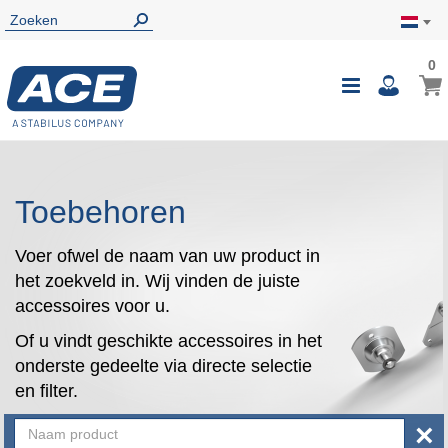
0
0
Wink
Toggle
i
Nav
Toebehoren
Voer ofwel de naam van uw product in
het zoekveld in. Wij vinden de juiste
accessoires voor u.
Of u vindt geschikte accessoires in het
onderste gedeelte via directe selectie
en filter.
×