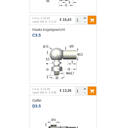
1
-
3
st.
€ 10,43
€ 10,43
vanaf
100
st.
€ 3,13
Haaks kogelgewricht
C3.5
1
-
3
st.
€ 13,26
€ 13,26
vanaf
100
st.
€ 3,98
Gaffel
D3.5