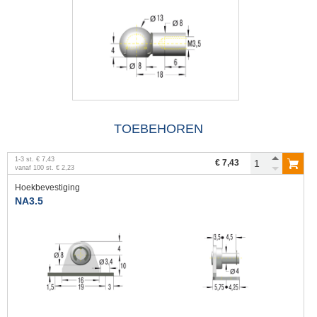
TOEBEHOREN
1
-
3
st.
€ 7,43
€ 7,43
vanaf
100
st.
€ 2,23
Hoekbevestiging
NA3.5