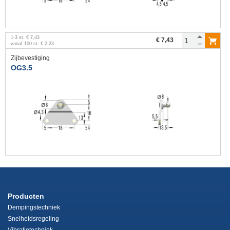
1
-
3
st.
€ 7,43
€ 7,43
vanaf
100
st.
€ 2,23
Zijbevestiging
OG3.5
Producten
Dempingstechniek
Snelheidsregeling