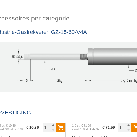
cessoires per categorie
dustrie-Gastrekveren GZ-15-60-V4A
EVESTIGING
9
st.
€ 10,86
1
-
9
st.
€ 71,59
€ 10,86
€ 71,59
anaf
100
st.
€ 7,28
vanaf
100
st.
€ 47,97