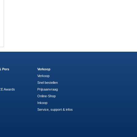
& Pers
Verkoop
Verkoop
Snel bestellen
E Awards
Prijsaanvraag
Online-Shop
Inkoop
Service, support & infos