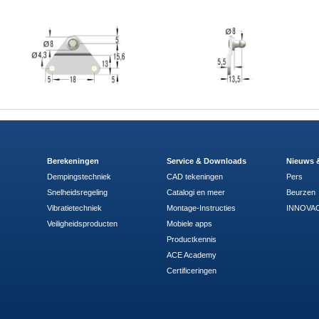
Berekeningen
Service & Downloads
Nieuws 
Dempingstechniek
CAD tekeningen
Pers
Snelheidsregeling
Catalogi en meer
Beurzen
Vibratietechniek
Montage-Instructies
INNOVAC
Veiligheidsproducten
Mobiele apps
Productkennis
ACE Academy
Certificeringen