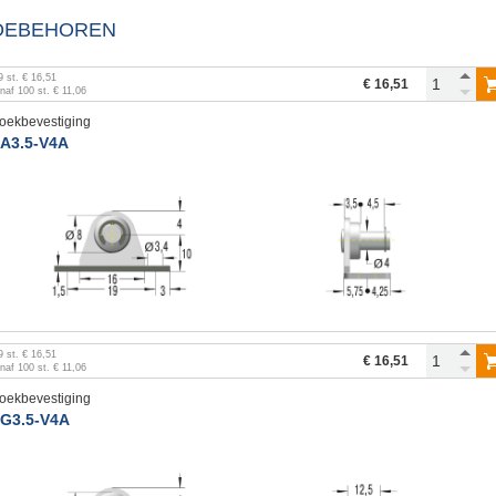
OEBEHOREN
9
st.
€ 16,51
€ 16,51
anaf
100
st.
€ 11,06
oekbevestiging
A3.5-V4A
9
st.
€ 16,51
€ 16,51
anaf
100
st.
€ 11,06
oekbevestiging
G3.5-V4A