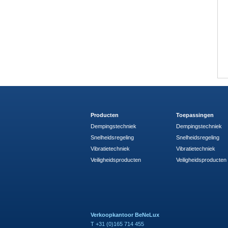
Producten
Toepassingen
Dempingstechniek
Dempingstechniek
Snelheidsregeling
Snelheidsregeling
Vibratietechniek
Vibratietechniek
Veiligheidsproducten
Veiligheidsproducten
Verkoopkantoor BeNeLux
T +31 (0)165 714 455