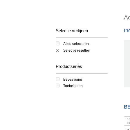
Ac
In
Selectie verfijnen
Alles selecteren
Selectie resetten
✕
Productseries
Bevestiging
Toebehoren
B
1
-
v