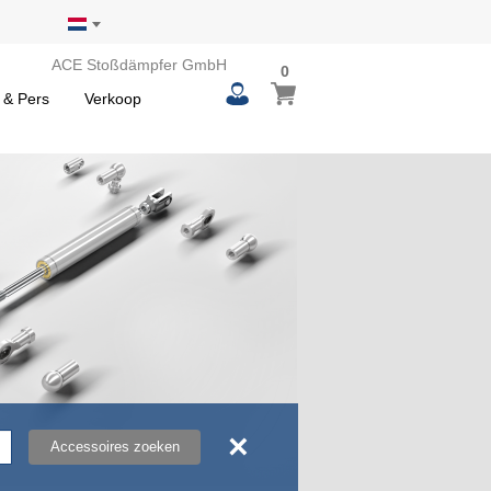
ACE Stoßdämpfer GmbH
0
0
Winkelwagen
items
 & Pers
Verkoop
×
Accessoires zoeken