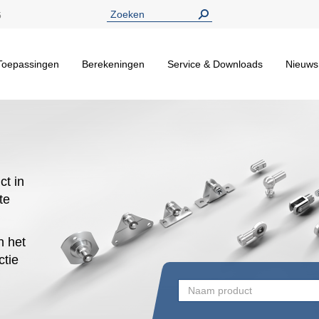
5
Toepassingen
Berekeningen
Service & Downloads
Nieuws
ct in
te
n het
ctie