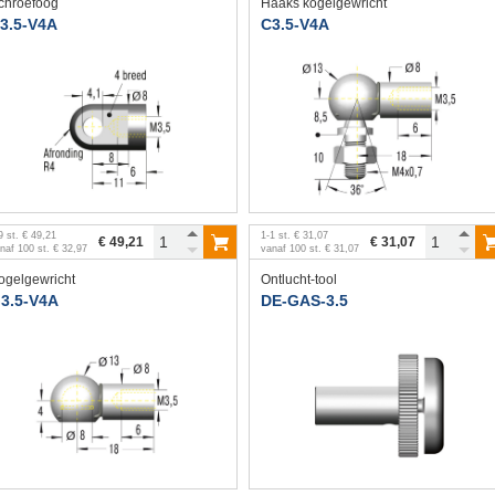
chroefoog
Haaks kogelgewricht
3.5-V4A
C3.5-V4A
9
st.
€ 49,21
1
-
1
st.
€ 31,07
€ 49,21
€ 31,07
anaf
100
st.
€ 32,97
vanaf
100
st.
€ 31,07
ogelgewricht
Ontlucht-tool
3.5-V4A
DE-GAS-3.5