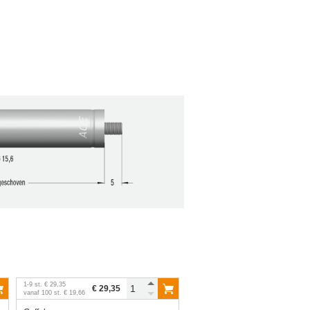
1
-
9
st.
€ 29,35
€ 29,35
vanaf
100
st.
€ 19,66